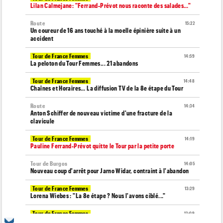
Lilan Calmejane: "Ferrand-Prévot nous raconte des salades…"
Route
15:22
Un coureur de 16 ans touché à la moelle épinière suite à un
accident
Tour de France Femmes
14:59
La peloton du Tour Femmes... 21 abandons
Tour de France Femmes
14:48
Chaînes et Horaires… La diffusion TV de la 8e étape du Tour
Route
14:34
Anton Schiffer de nouveau victime d'une fracture de la
clavicule
Tour de France Femmes
14:19
Pauline Ferrand-Prévot quitte le Tour par la petite porte
Tour de Burgos
14:05
Nouveau coup d'arrêt pour Jarno Widar, contraint à l'abandon
Tour de France Femmes
13:29
Lorena Wiebes : "La 8e étape ? Nous l'avons ciblé..."
Tour de France Femmes
13:09
Antonia Niedermaier : "Kasia ? J’ai toujours cru en elle"