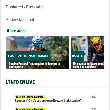
Euskaltel - Euskadi
:
Ander Ganzabal
A lire aussi...
TOUR DE FRANCE FEMMES
ROUTE
Pauline Ferrand-Prévot quitte le Tour par la
Un coureur de 16 ans touché à l
petite porte
suite à un accident
L'INFO EN LIVE
Tour de France Femmes
15:53
Reusser : "On s'est trop regardées... c'était stupide"
Tour de France Femmes
15:35