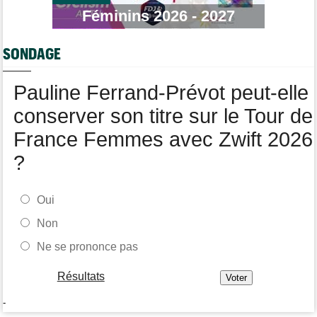
propre..."
Féminins 2026 - 2027
Tour de France Femmes
09:38
Puck Pieterse : "L’ascension du Ventoux était incroyable"
SONDAGE
Tour de France Femmes
09:19
Kasia Niewiadoma : "Je ressens juste une immense gratitude"
Pauline Ferrand-Prévot peut-elle
conserver son titre sur le Tour de
France Femmes avec Zwift 2026
?
Oui
Non
Ne se prononce pas
Résultats
-