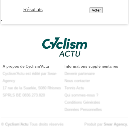
Résultats
-
A propos de Cyclism'Actu
Informations supplémentaires
Cyclism'Actu est édité par Swar-
Devenir partenaire
Agency
Nous contacter
17 rue de la Suarlée, 5080 Rhisnes
Tennis Actu
SPRLS BE 0836.273.820
Qui sommes-nous ?
Conditions Générales
Données Personnelles
© Cyclism'Actu
Tous droits réservés
Produit par
Swar Agency
.