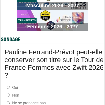
Stefan Küng la 7e étape, Brenner le général... jackpot pour
Masculins 2026 - 2027
Tudor
Route
09/08
Romain Bardet hospitalisé après une chute dans la descente du
Mont Ventoux
TRANSFERTS
Féminins 2026 - 2027
Tour de Pologne
09/08
Louis Barré, son 1er succès chez les pros : "J'étais déterminé"
SONDAGE
Tour de France Femmes
09/08
Loes Adegeest : "On essaiera encore..."
Pauline Ferrand-Prévot peut-elle
conserver son titre sur le Tour de
France Femmes avec Zwift 2026
?
Oui
Non
Ne se prononce pas