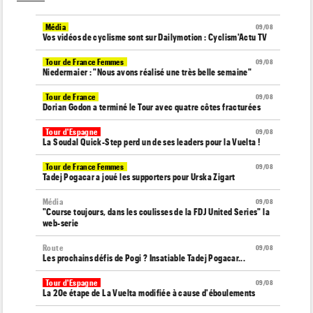
Média
09/08
Vos vidéos de cyclisme sont sur Dailymotion : Cyclism'Actu TV
Tour de France Femmes
09/08
Niedermaier : "Nous avons réalisé une très belle semaine"
Tour de France
09/08
Dorian Godon a terminé le Tour avec quatre côtes fracturées
Tour d'Espagne
09/08
La Soudal Quick-Step perd un de ses leaders pour la Vuelta !
Tour de France Femmes
09/08
Tadej Pogacar a joué les supporters pour Urska Zigart
Média
09/08
"Course toujours, dans les coulisses de la FDJ United Series" la
web-serie
Route
09/08
Les prochains défis de Pogi ? Insatiable Tadej Pogacar...
Tour d'Espagne
09/08
La 20e étape de La Vuelta modifiée à cause d'éboulements