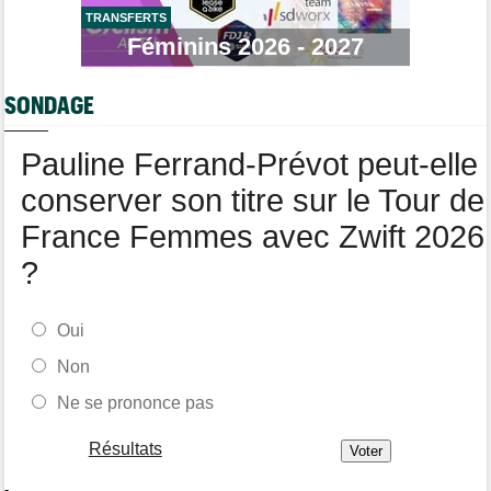
TRANSFERTS
Tour de Pologne
17:56
Féminins 2026 - 2027
Jan Christen : "J'ai dû me retenir pour ne pas attaquer trop tôt"
Tour de France Femmes
17:42
SONDAGE
Kasia Niewiadoma fait coup double sur la 7e étape
Tour de Pologne
17:28
Pauline Ferrand-Prévot peut-elle
Joao Almeida a abandonné après une nouvelle chute
conserver son titre sur le Tour de
France Femmes avec Zwift 2026
?
Oui
Non
Ne se prononce pas
Résultats
-