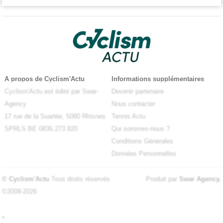
A propos de Cyclism'Actu
Informations supplémentaires
Cyclism'Actu est édité par Swar-
Devenir partenaire
Agency
Nous contacter
17 rue de la Suarlée, 5080 Rhisnes
Tennis Actu
SPRLS BE 0836.273.820
Qui sommes-nous ?
Conditions Générales
Données Personnelles
© Cyclism'Actu
Tous droits réservés
Produit par
Swar Agency
.
©2008-2026
-