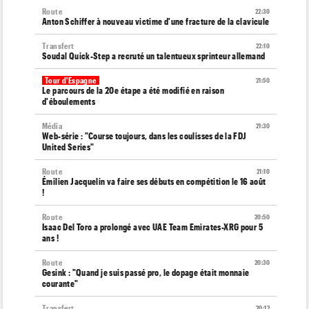
Route
22:30
Anton Schiffer à nouveau victime d'une fracture de la clavicule
Transfert
22:10
Soudal Quick-Step a recruté un talentueux sprinteur allemand
Tour d'Espagne
21:50
Le parcours de la 20e étape a été modifié en raison
d'éboulements
Média
21:30
Web-série : "Course toujours, dans les coulisses de la FDJ
United Series"
Route
21:10
Émilien Jacquelin va faire ses débuts en compétition le 16 août
!
Route
20:50
Isaac Del Toro a prolongé avec UAE Team Emirates-XRG pour 5
ans !
Route
20:30
Gesink : "Quand je suis passé pro, le dopage était monnaie
courante"
Transfert
20:12