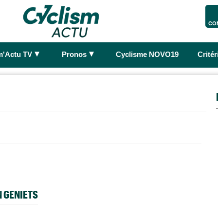
CO
►
►
m'Actu TV
Pronos
Cyclisme NOVO19
Crité
N GENIETS