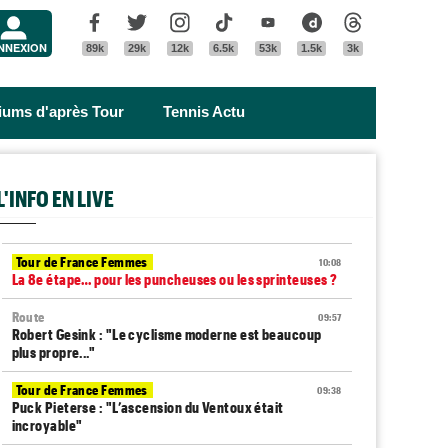
Menu
Facebook
Twitter
Instagram
Tik Tok
Youtube
Dailymotion
Threads
NNEXION
89k
29k
12k
6.5k
53k
1.5k
3k
riums d'après Tour
Tennis Actu
L'INFO EN LIVE
Tour de France Femmes
10:08
La 8e étape… pour les puncheuses ou les sprinteuses ?
Route
09:57
Robert Gesink : "Le cyclisme moderne est beaucoup
plus propre..."
Tour de France Femmes
09:38
Puck Pieterse : "L’ascension du Ventoux était
incroyable"