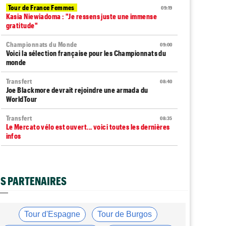
Tour de France Femmes
09:19
Kasia Niewiadoma : "Je ressens juste une immense
gratitude"
Championnats du Monde
09:00
Voici la sélection française pour les Championnats du
monde
Transfert
08:40
Joe Blackmore devrait rejoindre une armada du
WorldTour
Transfert
08:35
Le Mercato vélo est ouvert... voici toutes les dernières
infos
Tour de France Femmes
08:20
Horaires et chaînes… La diffusion TV de la 8e étape du
Tour
S PARTENAIRES
Route
08:00
Toon Aerts, blessé, a mis un terme à sa saison 2026
Tour d'Espagne
Tour de Burgos
Route
07:53