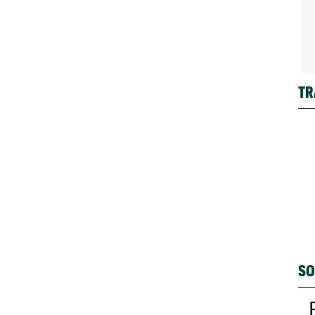
TR
SO