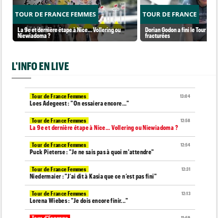
TOUR DE FRANCE FEMMES
TOUR DE FRANCE
La 9e et dernière étape à Nice... Vollering ou
Dorian Godon a fini le Tour ave
Niewiadoma ?
fracturées
L'INFO EN LIVE
Tour de France Femmes
13:04
Loes Adegeest : "On essaiera encore..."
Tour de France Femmes
12:58
La 9e et dernière étape à Nice... Vollering ou Niewiadoma ?
Tour de France Femmes
12:54
Puck Pieterse : "Je ne sais pas à quoi m'attendre"
Tour de France Femmes
12:31
Niedermaier : "J’ai dit à Kasia que ce n’est pas fini"
Tour de France Femmes
12:13
Lorena Wiebes : "Je dois encore finir..."
Tour d'Espagne
11:59