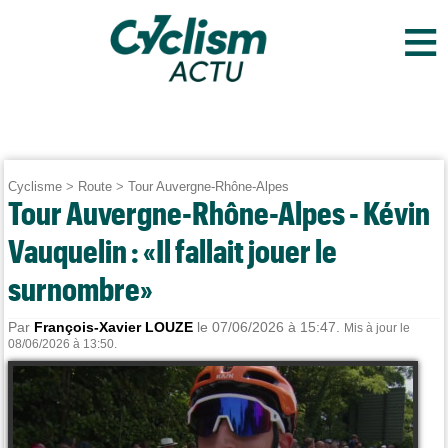
≡
Cyclisme
>
Route
>
Tour Auvergne-Rhône-Alpes
Tour Auvergne-Rhône-Alpes - Kévin
Vauquelin : «Il fallait jouer le
surnombre»
Par
François-Xavier LOUZE
le 07/06/2026 à 15:47.
Mis à jour le
08/06/2026 à 13:50.