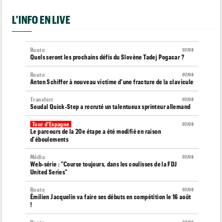
L'INFO EN LIVE
Route
07/08
Quels seront les prochains défis du Slovène Tadej Pogacar ?
Route
07/08
Anton Schiffer à nouveau victime d'une fracture de la clavicule
Transfert
07/08
Soudal Quick-Step a recruté un talentueux sprinteur allemand
Tour d'Espagne
07/08
Le parcours de la 20e étape a été modifié en raison
d'éboulements
Média
07/08
Web-série : "Course toujours, dans les coulisses de la FDJ
United Series"
Route
07/08
Émilien Jacquelin va faire ses débuts en compétition le 16 août
!