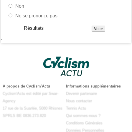
Non
Ne se prononce pas
Résultats
-
A propos de Cyclism'Actu
Informations supplémentaires
Cyclism'Actu est édité par Swar-
Devenir partenaire
Agency
Nous contacter
17 rue de la Suarlée, 5080 Rhisnes
Tennis Actu
SPRLS BE 0836.273.820
Qui sommes-nous ?
Conditions Générales
Données Personnelles