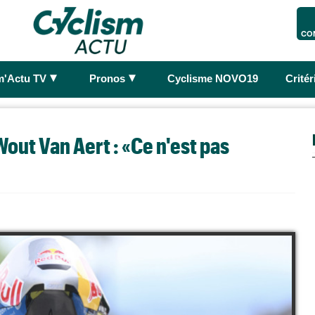
CO
►
►
m'Actu TV
Pronos
Cyclisme NOVO19
Crité
ut Van Aert : «Ce n'est pas