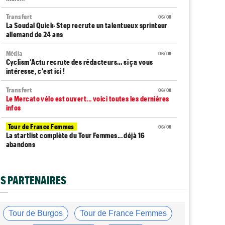
Transfert
06/08
La Soudal Quick-Step recrute un talentueux sprinteur
allemand de 24 ans
Média
06/08
Cyclism’Actu recrute des rédacteurs… si ça vous
intéresse, c'est ici !
Transfert
06/08
Le Mercato vélo est ouvert... voici toutes les dernières
infos
Tour de France Femmes
06/08
La startlist complète du Tour Femmes... déjà 16
abandons
Tour de France Femmes
06/08
La 7e étape et le Mont Ventoux : parcours, favoris,
S PARTENAIRES
profil…
Tour du Portugal
06/08
La surprise Francisco Campos remporte la 1ère étape
Tour de Burgos
Tour de France Femmes