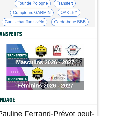
Tour de Pologne
06/08
Tour de Pologne
Transfert
Bart Lemmen : "J'attendais cette 1ère victoire depuis
longtemps"
Compteurs GARMIN
OAKLEY
Tour de France Femmes
06/08
Gants chauffants vélo
Garde-boue BBB
Marlen Reusser : "Le Mont Ventoux... on verra"
Casque ABUS
Jeu de Vélo
ANSFERTS
Tour de France Femmes
06/08
Kim Le Court Pienaar : "La course a été complètement
Brassard Fréquence Cardiaque
folle"
Route
06/08
TRANSFERTS
Isaac Del Toro prolonge avec UAE Team Emirates-XRG
Masculins 2026 - 2027
jusqu'en 2031
Tour de Burgos
06/08
Felix Gall : "J’espère conserver ce maillot de leader"
TRANSFERTS
Féminins 2026 - 2027
Agenda
06/08
Tour Femmes, Pologne, Burgos… au programme de la
fin de semaine
NDAGE
Tour de France Femmes
06/08
Kim Le Court remporte la 6e étape ! Cédrine Kerbaol 2e
Pauline Ferrand-Prévot peut-