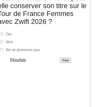
Tour de France Femmes
06/08
elle conserver son titre sur le
Une portion de la 7e étape sera interdite au public
Tour de France Femmes
Tour de Pologne
06/08
avec Zwift 2026 ?
Bart Lemmen fait coup double sur la 4e étape, UAE
déçoit !
Média
Oui
06/08
Votre abonnement à Cyclism'Actu sans pub ni pop up :
Non
9,99€ pour 1 an
Ne se prononce pas
Tour de Burgos
06/08
Felix Gall remporte la 3e étape et prend les commandes
du général
Résultats