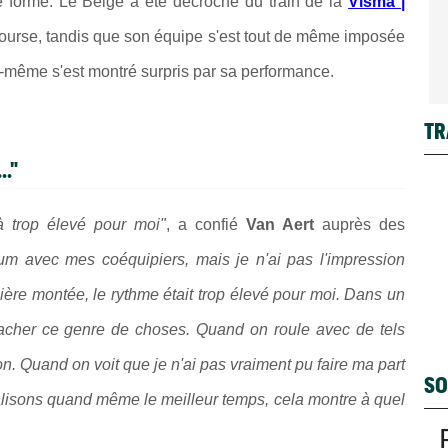
de forme. Le Belge a été décroché du train de la
Visma |
ourse, tandis que son équipe s'est tout de même imposée
-même s'est montré surpris par sa performance.
TR
.."
à trop élevé pour moi"
, a confié
Van Aert
auprès des
um avec mes coéquipiers, mais je n'ai pas l'impression
ière montée, le rythme était trop élevé pour moi. Dans un
e cacher ce genre de choses. Quand on roule avec de tels
n. Quand on voit que je n'ai pas vraiment pu faire ma part
SO
éalisons quand même le meilleur temps, cela montre à quel