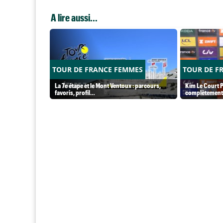
A lire aussi...
TOUR DE FRANCE FEMMES
TOUR DE F
La 7e étape et le Mont Ventoux : parcours,
Kim Le Court P
favoris, profil…
complètement 