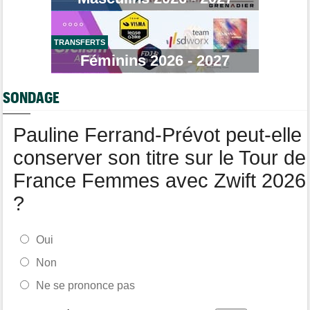
Tour de France Femmes
13:52
Puck Pieterse : "Je vise le maillot à pois..."
TRANSFERTS
Tour de France Femmes
Féminins 2026 - 2027
13:36
Marlen Reusser, maillot jaune : "Le Mont Ventoux, on verra"
Agenda
13:13
SONDAGE
Le Tour Femmes, Pologne, Burgos… le programme de la fin de
semaine
Pauline Ferrand-Prévot peut-elle
conserver son titre sur le Tour de
France Femmes avec Zwift 2026
?
Oui
Non
Ne se prononce pas