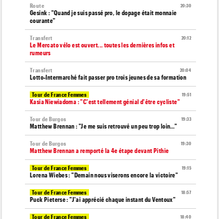
Route
20:30
Gesink : "Quand je suis passé pro, le dopage était monnaie
courante"
Transfert
20:12
Le Mercato vélo est ouvert... toutes les dernières infos et
rumeurs
Transfert
20:04
Lotto-Intermarché fait passer pro trois jeunes de sa formation
Tour de France Femmes
19:51
Kasia Niewiadoma : "C'est tellement génial d'être cycliste"
Tour de Burgos
19:33
Matthew Brennan : "Je me suis retrouvé un peu trop loin…"
Tour de Burgos
19:30
Matthew Brennan a remporté la 4e étape devant Pithie
Tour de France Femmes
19:15
Lorena Wiebes : "Demain nous viserons encore la victoire"
Tour de France Femmes
18:57
Puck Pieterse : "J'ai apprécié chaque instant du Ventoux"
Tour de France Femmes
18:40