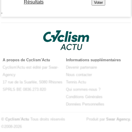
Résultats
-
A propos de Cyclism'Actu
Informations supplémentaires
Cyclism'Actu est édité par Swar-
Devenir partenaire
Agency
Nous contacter
17 rue de la Suarlée, 5080 Rhisnes
Tennis Actu
SPRLS BE 0836.273.820
Qui sommes-nous ?
Conditions Générales
Données Personnelles
© Cyclism'Actu
Tous droits réservés
Produit par
Swar Agency
.
©2008-2026