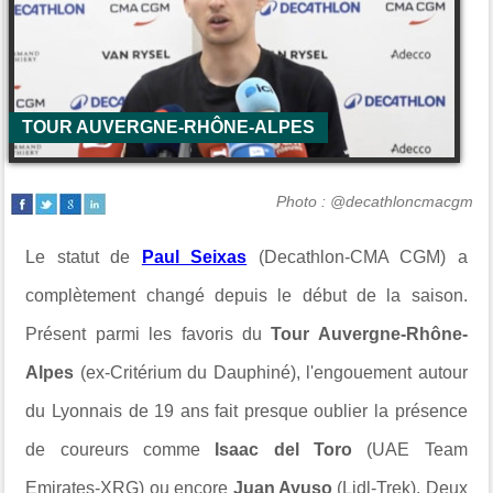
TOUR AUVERGNE-RHÔNE-ALPES
Photo : @decathloncmacgm
Le statut de
Paul Seixas
(
Decathlon-CMA CGM
) a
complètement changé depuis le début de la saison.
Présent parmi les favoris du
Tour Auvergne-Rhône-
Alpes
(ex-
Critérium du Dauphiné
), l'engouement autour
du Lyonnais de 19 ans fait presque oublier la présence
de coureurs comme
Isaac del Toro
(
UAE Team
Emirates-XRG
) ou encore
Juan Ayuso
(
Lidl-Trek
). Deux