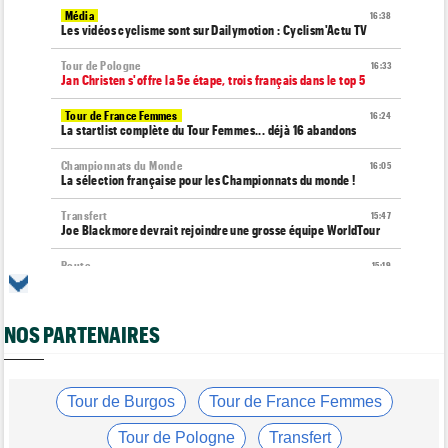
Média
16:38
Les vidéos cyclisme sont sur Dailymotion : Cyclism'Actu TV
Tour de Pologne
16:33
Jan Christen s'offre la 5e étape, trois français dans le top 5
Tour de France Femmes
16:24
La startlist complète du Tour Femmes... déjà 16 abandons
Championnats du Monde
16:05
La sélection française pour les Championnats du monde !
Transfert
15:47
Joe Blackmore devrait rejoindre une grosse équipe WorldTour
Route
15:19
Émilien Jacquelin va faire ses débuts sur la Polynormande, le 16
août !
NOS PARTENAIRES
Tour de France Femmes
15:00
Horaires et chaînes… La diffusion TV de la 7e étape du Tour
Route
14:39
Blessé, le Belge Toon Aerts, a mis un terme à sa saison 2026
Tour de Burgos
Tour de France Femmes
Transfert
14:19
Tour de Pologne
Transfert
Jakobsen réagit à son transfert : "J'ai encore de la ressource"