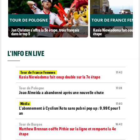
TOUR DE POLOGNE
TOUR DE FRANCE FEMM
Jan Christen s'offre la 5e étape, trois français
Kasia Niewiadoma fait coup dou
dans le top 5
étape
L'INFO EN LIVE
Tour de France Femmes
17:42
Kasia Niewiadoma fait coup double sur la 7e étape
Tour de Pologne
17:28
Joao Almeida a abandonné après une nouvelle chute
Média
17:03
L'abonnement à Cyclism'Actu sans pub ni pop up : 9,99€ pour 1
an
Tour de Burgos
16:42
Matthew Brennan coiffe Pithie sur la ligne et remporte la 4e
étape