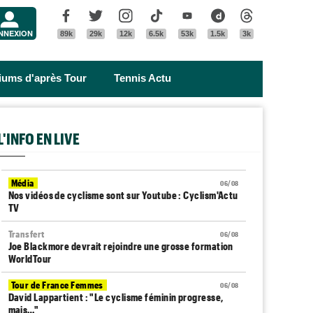
Menu
Facebook
Twitter
Instagram
Tik Tok
Youtube
Dailymotion
Threads
NNEXION
89k
29k
12k
6.5k
53k
1.5k
3k
riums d'après Tour
Tennis Actu
L'INFO EN LIVE
Média
06/08
Nos vidéos de cyclisme sont sur Youtube : Cyclism'Actu
TV
Transfert
06/08
Joe Blackmore devrait rejoindre une grosse formation
WorldTour
Tour de France Femmes
06/08
David Lappartient : "Le cyclisme féminin progresse,
mais…"