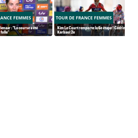
RANCE FEMMES
TOUR DE FRANCE FEMMES
ienaar : "La course a été
Kim Le Court remporte la 6e étape ! Cédrine
folle"
Kerbaol 2e