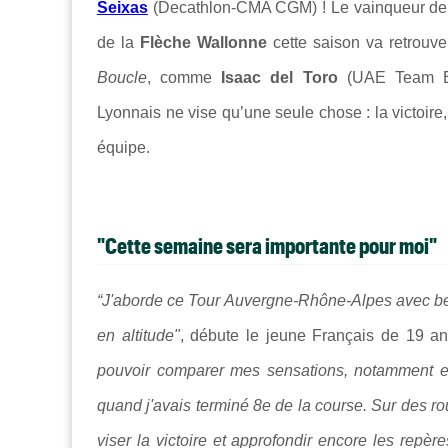
Seixas
(
Decathlon-CMA CGM
) ! Le vainqueur d
de la
Flèche Wallonne
cette saison va retrouve
Boucle
, comme
Isaac del Toro
(
UAE Team E
Lyonnais ne vise qu’une seule chose : la victoire
équipe.
"Cette semaine sera importante pour moi"
“J'aborde ce Tour Auvergne-Rhône-Alpes avec be
en altitude"
, débute le jeune Français de 19 a
pouvoir comparer mes sensations, notamment en
quand j'avais terminé 8e de la course. Sur des rou
viser la victoire et approfondir encore les repè