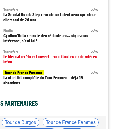
Transfert
06/08
La Soudal Quick-Step recrute un talentueux sprinteur
allemand de 24 ans
Média
06/08
Cyclism’Actu recrute des rédacteurs… si ça vous
intéresse, c'est ici !
Transfert
06/08
Le Mercato vélo est ouvert... voici toutes les dernières
infos
Tour de France Femmes
06/08
La startlist complète du Tour Femmes... déjà 16
abandons
Tour de France Femmes
06/08
La 7e étape et le Mont Ventoux : parcours, favoris,
S PARTENAIRES
profil…
Tour du Portugal
06/08
La surprise Francisco Campos remporte la 1ère étape
Tour de Burgos
Tour de France Femmes