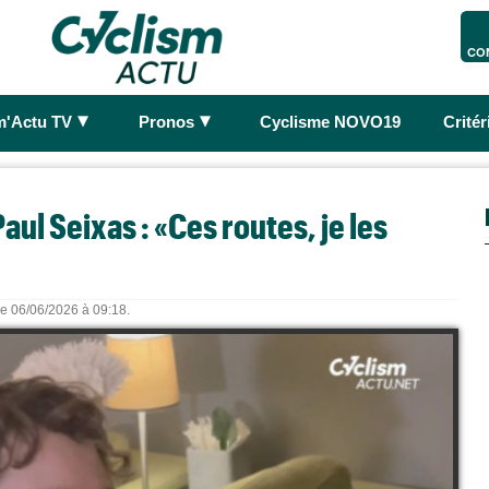
CO
►
►
m'Actu TV
Pronos
Cyclisme NOVO19
Crité
ul Seixas : «Ces routes, je les
 le 06/06/2026 à 09:18.