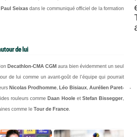
t
Paul Seixas
dans le communiqué officiel de la formation
utour de lui
tion
Decathlon-CMA CGM
aura bien évidemment un seul
tour de lui comme un avant-goût de l’équipe qui pourrait
eurs
Nicolas Prodhomme
,
Léo Bisiaux
,
Aurélien Paret-
-
olides rouleurs comme
Daan Hoole
et
Stefan Bissegger
,
maines comme le
Tour de France
.