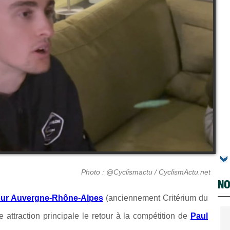
Photo : @Cyclismactu / CyclismActu.net
NO
ur Auvergne-Rhône-Alpes
(anciennement Critérium du
ttraction principale le retour à la compétition de
Paul