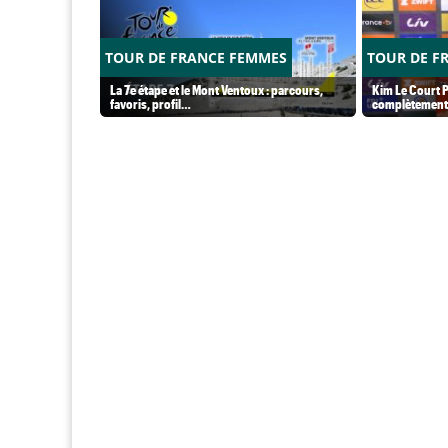
TOUR DE FRANCE FEMMES
TOUR DE F
La 7e étape et le Mont Ventoux : parcours,
Kim Le Court P
favoris, profil…
complètement 