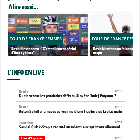
A lire aussi...
TOUR DE FRANCE FEMMES
TOUR DE FRANCE FEMM
Kasia Niewiadoma : "C'est tellement génial
Kasia Niewiadoma fait coup dou
d'être cycliste"
étape
L'INFO EN LIVE
Route
07/08
Quels seront les prochains défis du Slovène Tadej Pogacar ?
Route
07/08
Anton Schiffer à nouveau victime d'une fracture de la clavicule
Transfert
07/08
Soudal Quick-Step a recruté un talentueux sprinteur allemand
Tour d'Espagne
07/08