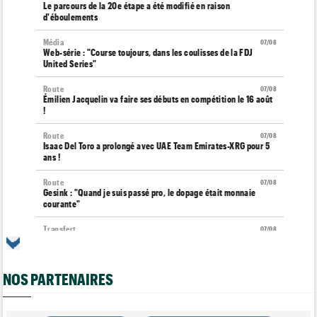
Le parcours de la 20e étape a été modifié en raison
d'éboulements
Média
07/08
Web-série : "Course toujours, dans les coulisses de la FDJ
United Series"
Route
07/08
Émilien Jacquelin va faire ses débuts en compétition le 16 août
!
Route
07/08
Isaac Del Toro a prolongé avec UAE Team Emirates-XRG pour 5
ans !
Route
07/08
Gesink : "Quand je suis passé pro, le dopage était monnaie
courante"
Transfert
07/08
Le Mercato vélo est ouvert... toutes les dernières infos et
rumeurs
NOS PARTENAIRES
Transfert
07/08
Lotto-Intermarché fait passer pro trois jeunes de sa formation
Tour de France Femmes
07/08