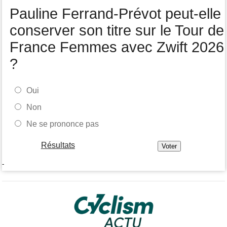
Tour de Pologne
07/08
Pauline Ferrand-Prévot peut-elle
Joao Almeida a abandonné après une nouvelle chute
conserver son titre sur le Tour de
France Femmes avec Zwift 2026
?
Oui
Non
Ne se prononce pas
Résultats
-