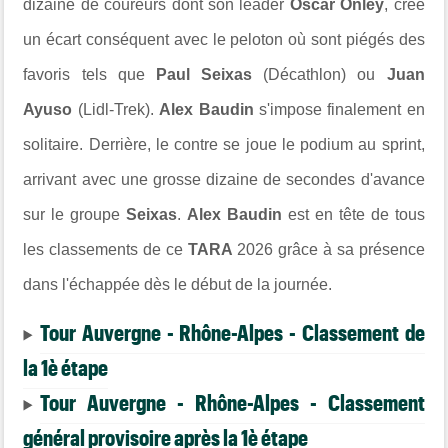
dizaine de coureurs dont son leader
Oscar Onley
, crée
un écart conséquent avec le peloton où sont piégés des
favoris tels que
Paul Seixas
(Décathlon) ou
Juan
Ayuso
(Lidl-Trek).
Alex Baudin
s'impose finalement en
solitaire. Derrière, le contre se joue le podium au sprint,
arrivant avec une grosse dizaine de secondes d'avance
sur le groupe
Seixas
.
Alex Baudin
est en tête de tous
les classements de ce
TARA
2026 grâce à sa présence
dans l'échappée dès le début de la journée.
Tour Auvergne - Rhône-Alpes - Classement de
la 1è étape
Tour Auvergne - Rhône-Alpes - Classement
général provisoire après la 1è étape