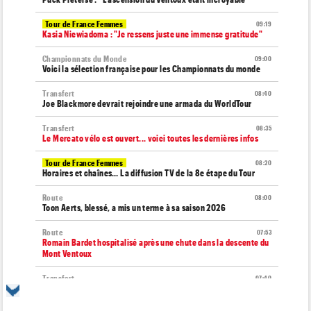
Tour de France Femmes
09:19
Kasia Niewiadoma : "Je ressens juste une immense gratitude"
Championnats du Monde
09:00
Voici la sélection française pour les Championnats du monde
Transfert
08:40
Joe Blackmore devrait rejoindre une armada du WorldTour
Transfert
08:35
Le Mercato vélo est ouvert... voici toutes les dernières infos
Tour de France Femmes
08:20
Horaires et chaînes… La diffusion TV de la 8e étape du Tour
Route
08:00
Toon Aerts, blessé, a mis un terme à sa saison 2026
Route
07:53
Romain Bardet hospitalisé après une chute dans la descente du
Mont Ventoux
Transfert
07:40
Jakobsen y croit encore : "J'ai de la ressource..."