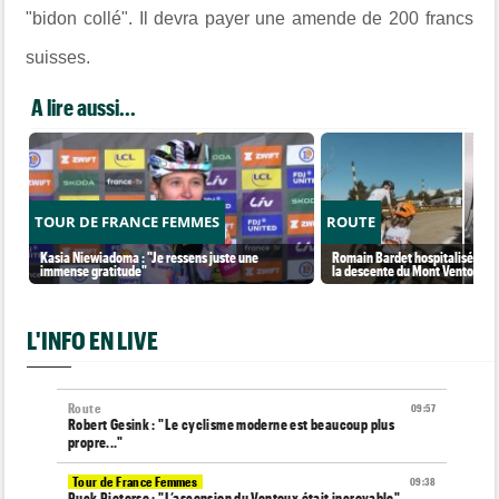
"bidon collé". Il devra payer une amende de 200 francs
suisses.
A lire aussi...
TOUR DE FRANCE FEMMES
ROUTE
Kasia Niewiadoma : "Je ressens juste une
Romain Bardet hospitalisé apr
immense gratitude"
la descente du Mont Ventoux
L'INFO EN LIVE
Route
09:57
Robert Gesink : "Le cyclisme moderne est beaucoup plus
propre..."
Tour de France Femmes
09:38
Puck Pieterse : "L’ascension du Ventoux était incroyable"