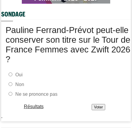
Route
07/08
Isaac Del Toro a prolongé avec UAE Team Emirates-XRG pour 5
ans !
SONDAGE
Transfert
07/08
Lotto-Intermarché fait passer pro trois jeunes de sa formation
Pauline Ferrand-Prévot peut-elle
conserver son titre sur le Tour de
France Femmes avec Zwift 2026
?
Oui
Non
Ne se prononce pas
Résultats
-