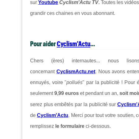
sur
Youtube
Cyclism'Actu TV
.
Toutes les vidéos
grandir ces chaines en vous abonnant.
Pour aider
Cyclism'Actu
...
Chers (ères) internautes... nous lis
concernant
CyclismActu.net
. Nous avons enten
ennuyés, voire "
pollués
" par la publicité ! Pour
seulement
9,99 euros
et pendant un an,
soit moi
serez plus embêtés par la publicité sur
Cyclism'
de
Cyclism'Actu
. Merci pour tout votre soutien, c
remplissez
le formulaire
ci-dessous.