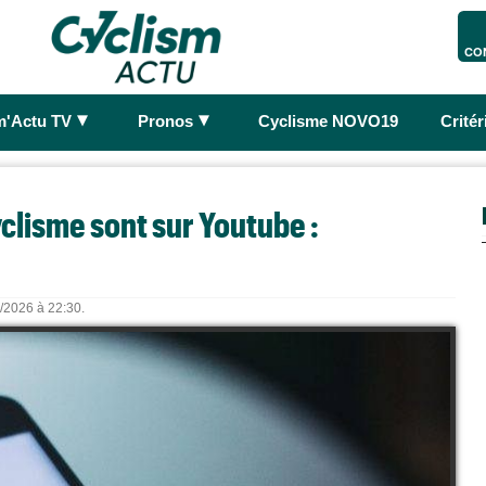
CO
►
►
m'Actu TV
Pronos
Cyclisme NOVO19
Crité
clisme sont sur Youtube :
8/2026 à 22:30.