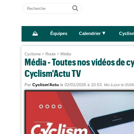
Recherche
Ok
⛰
►
Équipes
Calendrier
Cyclis
Cyclisme
>
Route
>
Média
Média - Toutes nos vidéos de cy
Cyclism'Actu TV
Par
Cyclism'Actu
le 02/01/2026 à 10:53.
Mis à jour le 05/0