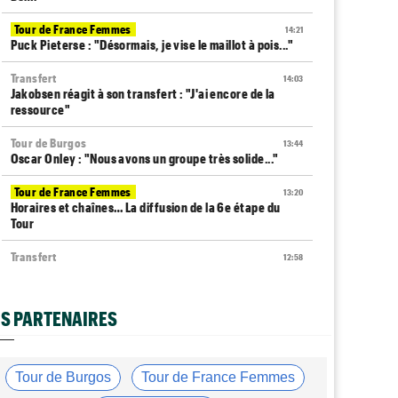
Tour de France Femmes
14:21
Puck Pieterse : "Désormais, je vise le maillot à pois..."
Transfert
14:03
Jakobsen réagit à son transfert : "J'ai encore de la
ressource"
Tour de Burgos
13:44
Oscar Onley : "Nous avons un groupe très solide..."
Tour de France Femmes
13:20
Horaires et chaînes… La diffusion de la 6e étape du
Tour
Transfert
12:58
Le Mercato vélo est ouvert... voici toutes les dernières
infos
S PARTENAIRES
Média
12:37
Cyclism’Actu recrute des rédacteurs… si cela vous
intéresse, c'est ici !
Tour de Burgos
Tour de France Femmes
Tour de Pologne
12:25