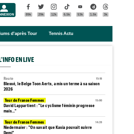
Menu
Facebook
Twitter
Instagram
Tik Tok
Youtube
Dailymotion
Threads
NNEXION
89k
29k
12k
6.5k
53k
1.5k
3k
riums d'après Tour
Tennis Actu
L'INFO EN LIVE
Route
15:18
Blessé, le Belge Toon Aerts, a mis un terme à sa saison
2026
Tour de France Femmes
15:00
David Lappartient : "Le cyclisme féminin progresse
mais..."
Tour de France Femmes
14:39
Niedermaier : "On savait que Kasia pouvait suivre
Demi"