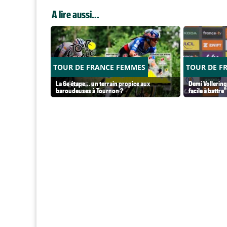
A lire aussi...
TOUR DE FRANCE FEMMES
TOUR DE F
La 6e étape… un terrain propice aux
Demi Vollering
baroudeuses à Tournon ?
facile à battre"