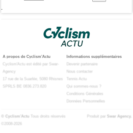
-
A propos de Cyclism'Actu
Informations supplémentaires
Cyclism'Actu est édité par Swar-
Devenir partenaire
Agency
Nous contacter
17 rue de la Suarlée, 5080 Rhisnes
Tennis Actu
SPRLS BE 0836.273.820
Qui sommes-nous ?
Conditions Générales
Données Personnelles
© Cyclism'Actu
Tous droits réservés
Produit par
Swar Agency
.
©2008-2026