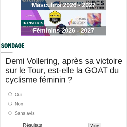
Masculins 2026 - 2027
Tadej Pogacar a joué les supporters pour Urska Zigart
Transfert
16:36
Lotto-Intermarché fait passer pro trois jeunes de sa formation
TRANSFERTS
Média
Féminins 2026 - 2027
16:12
"Course toujours, dans les coulisses de la FDJ United Series" la
web-serie
SONDAGE
Tour d'Espagne
15:54
Pas remis de sa chute, Primoz Roglic pourrait manquer La
Vuelta
Demi Vollering, après sa victoire
sur le Tour, est-elle la GOAT du
cyclisme féminin ?
Oui
Non
Sans avis
Résultats