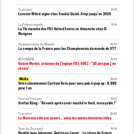
Transfert
21:30
Lorenzo Milesi signe chez Soudal Quick-Step jusqu'en 2029
La Polynormande
21:10
La 11e manche des FDJ United Series ce dimanche chez D.
Mangeas
Championnats du Monde
20:50
La compo de la France pour les Championnats du monde de VTT
INTERVIEW
20:42
Gatien Merlot, créateur de l'équipe FDJ-SUEZ : "20 ans que j'en
rêvais"
Média
20:30
Votre abonnement Cyclism'Actu pour sans pub ni pop up : 9,99€
pour 1 an
Tour de Pologne
20:10
Stefan Küng : "Revenir après avoir touché le fond, incroyable !"
Transfert
20:00
Le Mercato vélo est ouvert... voici les toutes dernières infos
Tour du Portugal
19:56
Doublé pour Johansen, Guérin en Jaune... Le récap de 5 jours