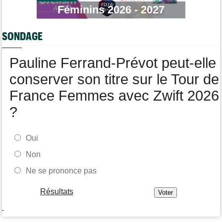
Transfert
Féminins 2026 - 2027
14:19
Jakobsen réagit à son transfert : "J'ai encore de la ressource"
Tour de France Femmes
13:52
SONDAGE
Puck Pieterse : "Je vise le maillot à pois..."
Pauline Ferrand-Prévot peut-elle
conserver son titre sur le Tour de
France Femmes avec Zwift 2026
?
Oui
Non
Ne se prononce pas
Résultats
-