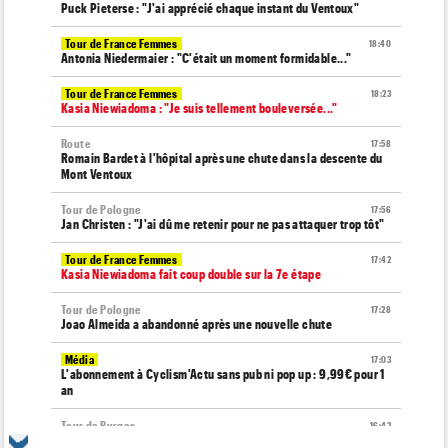
Puck Pieterse : "J'ai apprécié chaque instant du Ventoux"
Tour de France Femmes
18:40
Antonia Niedermaier : "C'était un moment formidable..."
Tour de France Femmes
18:23
Kasia Niewiadoma : "Je suis tellement bouleversée..."
Route
17:58
Romain Bardet à l'hôpital après une chute dans la descente du
Mont Ventoux
Tour de Pologne
17:56
Jan Christen : "J'ai dû me retenir pour ne pas attaquer trop tôt"
Tour de France Femmes
17:42
Kasia Niewiadoma fait coup double sur la 7e étape
Tour de Pologne
17:28
Joao Almeida a abandonné après une nouvelle chute
Média
17:03
L'abonnement à Cyclism'Actu sans pub ni pop up : 9,99€ pour 1
an
Tour de Burgos
16:42
Matthew Brennan coiffe Pithie sur la ligne et remporte la 4e