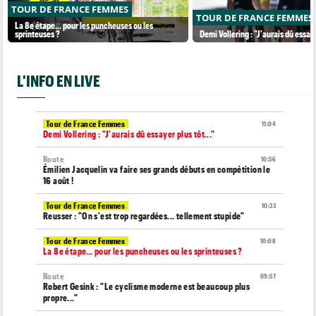
TOUR DE FRANCE FEMMES
TOUR DE FRANCE FEMMES
La 8e étape… pour les puncheuses ou les
sprinteuses ?
Demi Vollering : "J'aurais dû essaye
L'INFO EN LIVE
Tour de France Femmes
11:04
Demi Vollering : "J'aurais dû essayer plus tôt..."
Route
10:56
Émilien Jacquelin va faire ses grands débuts en compétition le
16 août !
Tour de France Femmes
10:33
Reusser : "On s'est trop regardées... tellement stupide"
Tour de France Femmes
10:08
La 8e étape… pour les puncheuses ou les sprinteuses ?
Route
09:57
Robert Gesink : "Le cyclisme moderne est beaucoup plus
propre..."