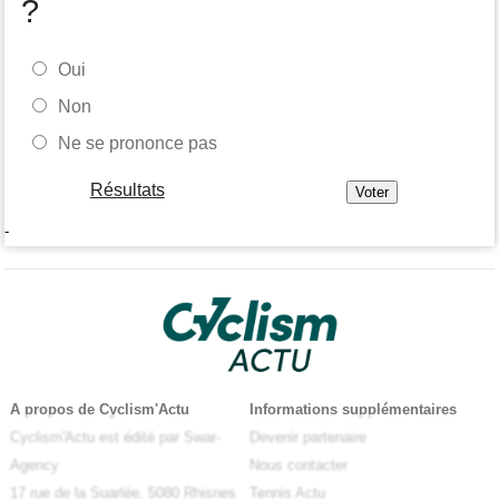
?
Oui
Non
Ne se prononce pas
Résultats
-
A propos de Cyclism'Actu
Informations supplémentaires
Cyclism'Actu est édité par Swar-
Devenir partenaire
Agency
Nous contacter
17 rue de la Suarlée, 5080 Rhisnes
Tennis Actu