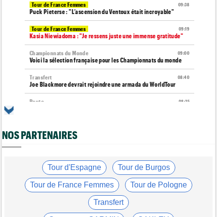
Tour de France Femmes
09:38
Puck Pieterse : "L’ascension du Ventoux était incroyable"
Tour de France Femmes
09:19
Kasia Niewiadoma : "Je ressens juste une immense gratitude"
Championnats du Monde
09:00
Voici la sélection française pour les Championnats du monde
Transfert
08:40
Joe Blackmore devrait rejoindre une armada du WorldTour
Route
08:35
Romain Bardet hospitalisé après une chute dans la descente du
Mont Ventoux
NOS PARTENAIRES
Tour de France Femmes
08:20
Horaires et chaînes… La diffusion TV de la 8e étape du Tour
Route
08:00
Toon Aerts, blessé, a mis un terme à sa saison 2026
Tour d'Espagne
Tour de Burgos
Transfert
07:53
Tour de France Femmes
Tour de Pologne
Le Mercato vélo est ouvert... voici toutes les dernières infos
Transfert
Transfert
07:40
Jakobsen y croit encore : "J'ai de la ressource..."