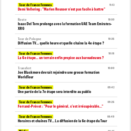
Tour de France Femmes
11:13
Demi Vollering : "Marlen Reusser n’est pas facile à battre"
Route
10:50
Isaac Del Toro prolonge avec la formation UAE Team Emirates-
XRG
Tour de Pologne
10:36
Diffusion TV... quelle heure et quelle chaîne la 4e étape ?
Tour de France Femmes
10:18
La 6e étape… un terrain enfin propice aux baroudeuses ?
Transfert
10:00
Joe Blackmore devrait rejoindre une grosse formation
WorldTour
Tour de France Femmes
09:42
Une partie de la 7e étape sera interdite au public
Tour de France Femmes
09:26
Ferrand-Prévot : "Pour le général, c'est irrécupérable..."
Tour de France Femmes
08:49
Horaires et chaînes TV… La diffusion de la 6e étape du Tour