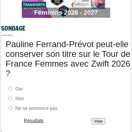
TRANSFERTS
Tour de Burgos
05/08
Féminins 2026 - 2027
Oscar Onley : "Je n'avais pas connu le début de saison idéal…"
Tour de Pologne
05/08
SONDAGE
Paul Magnier seulement 14e de la 3e étape... puis déclassé
Tour du Portugal
05/08
Pauline Ferrand-Prévot peut-elle
Julius Johansen remporte le prologue, doublé UAE Team
Emirates
conserver son titre sur le Tour de
France Femmes avec Zwift 2026
?
Oui
Non
Ne se prononce pas
Résultats
-