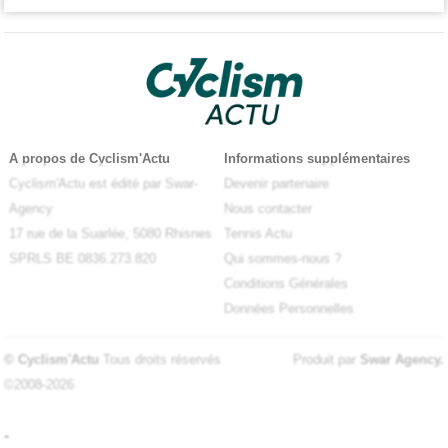
A propos de Cyclism'Actu
Informations supplémentaires
Cyclism'Actu est édité par Swar-
Devenir partenaire
Agency
Nous contacter
17 rue de la Suarlée, 5080 Rhisnes
Tennis Actu
SPRLS BE 0836.273.820
Qui sommes-nous ?
Conditions Générales
Données Personnelles
© Cyclism'Actu
Tous droits réservés
Produit par
Swar Agency
.
©2008-2026
-