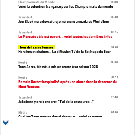
Championnats du Monde
09:00
Voici la sélection française pour les Championnats du monde
Transfert
08:40
Joe Blackmore devrait rejoindre une armada du WorldTour
Transfert
08:35
Le Mercato vélo est ouvert... voici toutes les dernières infos
Tour de France Femmes
08:20
Horaires et chaînes… La diffusion TV de la 8e étape du Tour
Route
08:00
Toon Aerts, blessé, a mis un terme à sa saison 2026
Route
07:53
Romain Bardet hospitalisé après une chute dans la descente du
Mont Ventoux
Transfert
07:40
Jakobsen y croit encore : "J'ai de la ressource..."
Média
07:20
Cyclism’Actu recrute des rédacteurs… voici comment
candidater
Tour d'Espagne
07:00