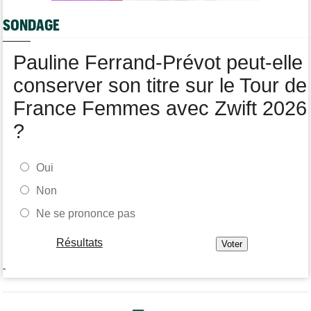
Lotto-Intermarché fait passer pro trois jeunes de sa formation
SONDAGE
Tour de Burgos
07/08
Matthew Brennan : "Je me suis retrouvé un peu trop loin…"
Pauline Ferrand-Prévot peut-elle
conserver son titre sur le Tour de
France Femmes avec Zwift 2026
?
Oui
Non
Ne se prononce pas
Résultats
-