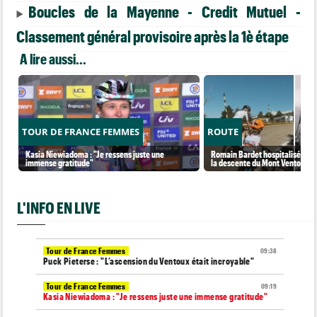
Boucles de la Mayenne - Credit Mutuel -
Classement général provisoire après la 1è étape
A lire aussi...
TOUR DE FRANCE FEMMES
ROUTE
Kasia Niewiadoma : "Je ressens juste une
Romain Bardet hospitalisé apr
immense gratitude"
la descente du Mont Ventoux
L'INFO EN LIVE
Tour de France Femmes
09:38
Puck Pieterse : "L’ascension du Ventoux était incroyable"
Tour de France Femmes
09:19
Kasia Niewiadoma : "Je ressens juste une immense gratitude"