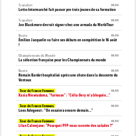
Transfert
08/08
Lotto-Intermarché fait passer pro trois jeunes de sa formation
Transfert
08/08
Joe Blackmore devrait signer chez une armada du WorldTour
Route
08/08
Émilien Jacquelin va faire ses débuts en compétition le 16 août
!
Championnats du Monde
08/08
La sélection française pour les Championnats du monde
Route
08/08
Romain Bardet hospitalisé après une chute dans la descente du
Ventoux
Tour de France Femmes
08/08
Kasia Niewiadoma, "furieuse" : "Célia Gery m'a bloquée..."
Tour de France Femmes
08/08
Loes Adegeest : "On essaiera encore demain..."
Tour de France Femmes
08/08
Lilan Calmejane: "Pourquoi PFP nous raconte des salades ?"