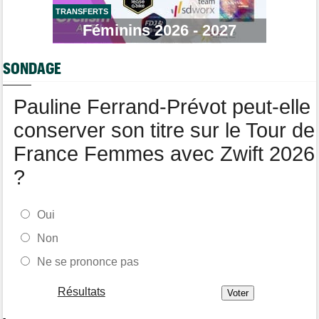
TRANSFERTS
Route
08/08
Robert Gesink : "Le cyclisme moderne est beaucoup plus
Féminins 2026 - 2027
propre..."
Tour de Pologne
08/08
SONDAGE
Joao Almeida a dû abandonner après une chute
Pauline Ferrand-Prévot peut-elle
conserver son titre sur le Tour de
France Femmes avec Zwift 2026
?
Oui
Non
Ne se prononce pas
Résultats
-