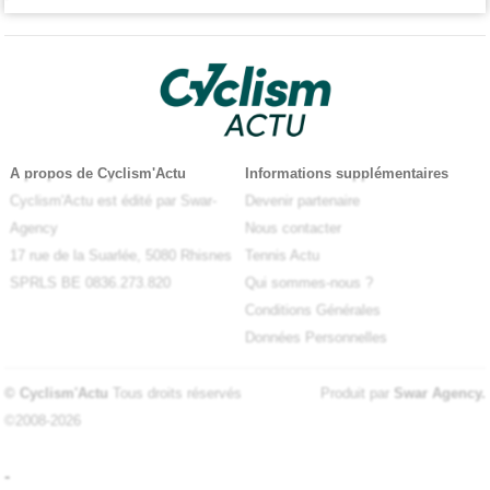
A propos de Cyclism'Actu
Informations supplémentaires
Cyclism'Actu est édité par Swar-
Devenir partenaire
Agency
Nous contacter
17 rue de la Suarlée, 5080 Rhisnes
Tennis Actu
SPRLS BE 0836.273.820
Qui sommes-nous ?
Conditions Générales
Données Personnelles
© Cyclism'Actu
Tous droits réservés
Produit par
Swar Agency
.
©2008-2026
-