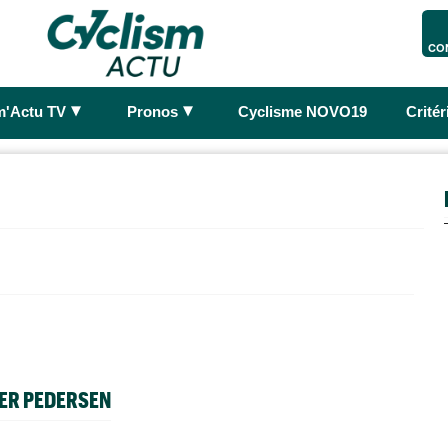
CO
►
►
m'Actu TV
Pronos
Cyclisme NOVO19
Crité
PER PEDERSEN