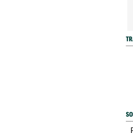
TR
SO