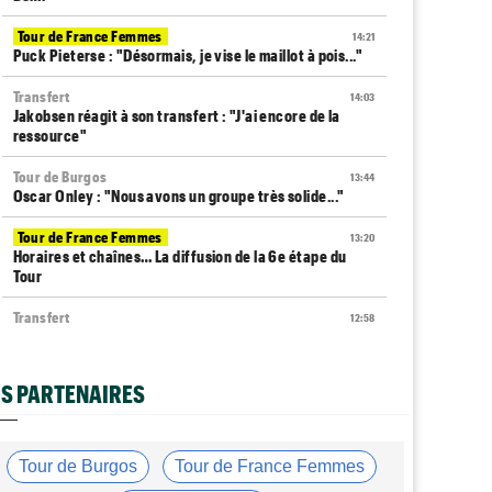
Tour de France Femmes
14:21
Puck Pieterse : "Désormais, je vise le maillot à pois..."
Transfert
14:03
Jakobsen réagit à son transfert : "J'ai encore de la
ressource"
Tour de Burgos
13:44
Oscar Onley : "Nous avons un groupe très solide..."
Tour de France Femmes
13:20
Horaires et chaînes… La diffusion de la 6e étape du
Tour
Transfert
12:58
Le Mercato vélo est ouvert... voici toutes les dernières
infos
S PARTENAIRES
Média
12:37
Cyclism’Actu recrute des rédacteurs… si cela vous
intéresse, c'est ici !
Tour de Burgos
Tour de France Femmes
Tour de Pologne
12:25