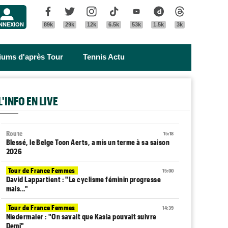
Menu
Facebook
Twitter
Instagram
Tik Tok
Youtube
Dailymotion
Threads
NNEXION
89k
29k
12k
6.5k
53k
1.5k
3k
riums d'après Tour
Tennis Actu
L'INFO EN LIVE
Route
15:18
Blessé, le Belge Toon Aerts, a mis un terme à sa saison
2026
Tour de France Femmes
15:00
David Lappartient : "Le cyclisme féminin progresse
mais..."
Tour de France Femmes
14:39
Niedermaier : "On savait que Kasia pouvait suivre
Demi"