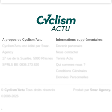
A propos de Cyclism'Actu
Informations supplémentaires
Cyclism'Actu est édité par Swar-
Devenir partenaire
Agency
Nous contacter
17 rue de la Suarlée, 5080 Rhisnes
Tennis Actu
SPRLS BE 0836.273.820
Qui sommes-nous ?
Conditions Générales
Données Personnelles
© Cyclism'Actu
Tous droits réservés
Produit par
Swar Agency
.
©2008-2026
-