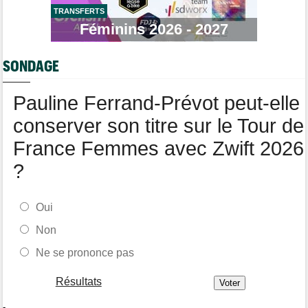
TRANSFERTS
Tour de Burgos
07/08
Féminins 2026 - 2027
Matthew Brennan : "Je me suis retrouvé un peu trop loin…"
Tour de Burgos
07/08
SONDAGE
Matthew Brennan a remporté la 4e étape devant Pithie
Tour de France Femmes
07/08
Pauline Ferrand-Prévot peut-elle
Lorena Wiebes : "Demain nous viserons encore la victoire"
conserver son titre sur le Tour de
France Femmes avec Zwift 2026
?
Oui
Non
Ne se prononce pas
Résultats
-