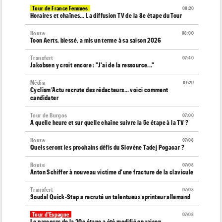
Tour de France Femmes
08:20
Horaires et chaînes… La diffusion TV de la 8e étape du Tour
Route
08:00
Toon Aerts, blessé, a mis un terme à sa saison 2026
Transfert
07:40
Jakobsen y croit encore : "J'ai de la ressource..."
Média
07:20
Cyclism’Actu recrute des rédacteurs… voici comment
candidater
Tour de Burgos
07:00
A quelle heure et sur quelle chaîne suivre la 5e étape à la TV ?
Route
07/08
Quels seront les prochains défis du Slovène Tadej Pogacar ?
Route
07/08
Anton Schiffer à nouveau victime d'une fracture de la clavicule
Transfert
07/08
Soudal Quick-Step a recruté un talentueux sprinteur allemand
Tour d'Espagne
07/08
Le parcours de la 20e étape a été modifié en raison