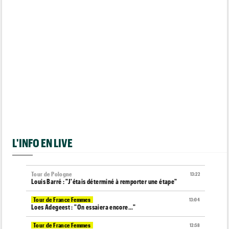
L'INFO EN LIVE
Tour de Pologne
13:22
Louis Barré : "J'étais déterminé à remporter une étape"
Tour de France Femmes
13:04
Loes Adegeest : "On essaiera encore..."
Tour de France Femmes
12:58