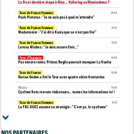
La 9e et dernière étape à Nice... Vollering ou Niewiadoma ?
Tour de France Femmes
12:54
Puck Pieterse : "Je ne sais pas à quoi m'attendre"
Tour de France Femmes
12:31
Niedermaier : "J’ai dit à Kasia que ce n’est pas fini"
Tour de France Femmes
12:13
Lorena Wiebes : "Je dois encore finir..."
Tour d'Espagne
11:59
Pas encore remis, Primoz Roglic pourrait manquer La Vuelta
Tour de France
11:38
Dorian Godon a fini le Tour avec quatre côtes fracturées
Média
11:20
Cyclism’Actu recrute rédacteurs… toutes les informations ici !
Tour de France Femmes
11:13
La FDJ-SUEZ assume sa stratégie : "C'est ça, le cyclisme"
Média
10:33
L'abonnement à Cyclism'Actu sans pub ni pop up : 9,99€ pour 1
an
NOS PARTENAIRES