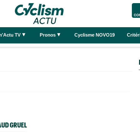
CO
►
►
m'Actu TV
Pronos
Cyclisme NOVO19
Crité
AUD GRUEL