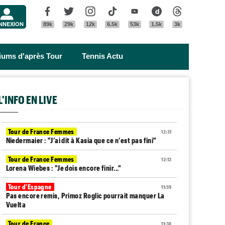
Menu
Facebook
Twitter
Instagram
Tik Tok
Youtube
Dailymotion
Threads
NNEXION
89k
29k
12k
6.5k
53k
1.5k
3k
riums d'après Tour
Tennis Actu
L'INFO EN LIVE
Tour de France Femmes
12:31
Niedermaier : "J’ai dit à Kasia que ce n’est pas fini"
Tour de France Femmes
12:13
Lorena Wiebes : "Je dois encore finir..."
Tour d'Espagne
11:59
Pas encore remis, Primoz Roglic pourrait manquer La
Vuelta
Tour de France
11:38