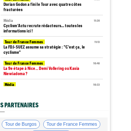
Dorian Godon a fini le Tour avec quatre côtes
fracturées
Média
11:20
Cyclism’Actu recrute rédacteurs… toutes les
informations ici !
Tour de France Femmes
11:13
La FDJ-SUEZ assume sa stratégie : "C'est ça, le
cyclisme"
Tour de France Femmes
10:48
La 9e étape à Nice... Demi Vollering ou Kasia
Niewiadoma ?
Média
10:33
L'abonnement à Cyclism'Actu sans pub ni pop up :
9,99€ pour 1 an
S PARTENAIRES
Tour de France Femmes
10:19
Lilan Calmejane : "Ferrand-Prévot raconte des
salades…"
Tour de Burgos
Tour de France Femmes
Tour de France Femmes
10:01