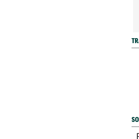
TR
SO