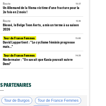
Route
15:37
Un Allemand de la Visma victime d'une fracture pour la
2e fois en 2 mois !
Route
15:18
Blessé, le Belge Toon Aerts, a mis un terme à sa saison
2026
Tour de France Femmes
15:00
David Lappartient : "Le cyclisme féminin progresse
mais..."
Tour de France Femmes
14:39
Niedermaier : "On savait que Kasia pouvait suivre
Demi"
Tour de France Femmes
14:21
Puck Pieterse : "Désormais, je vise le maillot à pois..."
S PARTENAIRES
Transfert
14:03
Jakobsen réagit à son transfert : "J'ai encore de la
ressource"
Tour de Burgos
Tour de France Femmes
Tour de Burgos
13:44