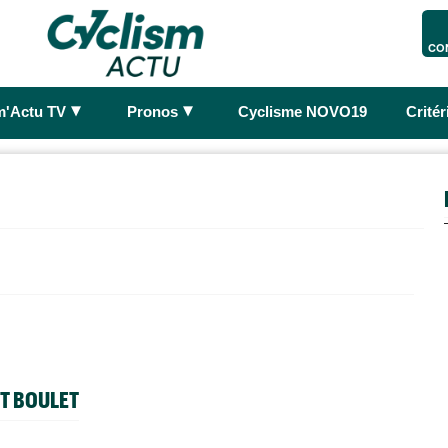
CO
►
►
m'Actu TV
Pronos
Cyclisme NOVO19
Crité
TT BOULET