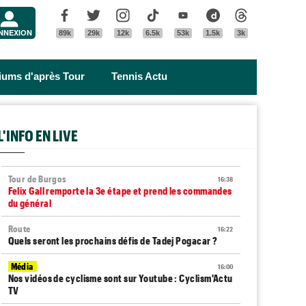
Menu
Facebook
Twitter
Instagram
Tik Tok
Youtube
Dailymotion
Threads
NNEXION
89k
29k
12k
6.5k
53k
1.5k
3k
riums d'après Tour
Tennis Actu
L'INFO EN LIVE
Tour de Burgos
16:38
Felix Gall remporte la 3e étape et prend les commandes
du général
Route
16:22
Quels seront les prochains défis de Tadej Pogacar ?
Média
16:00
Nos vidéos de cyclisme sont sur Youtube : Cyclism'Actu
TV