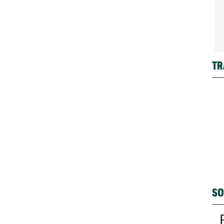
TR
SO