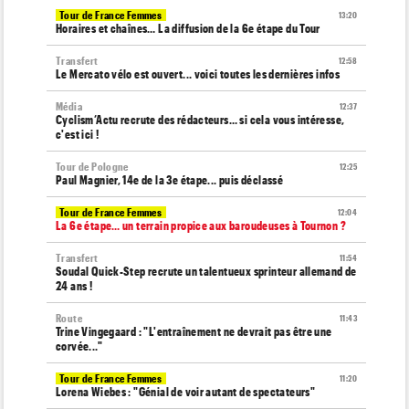
Tour de France Femmes
13:20
Horaires et chaînes… La diffusion de la 6e étape du Tour
Transfert
12:58
Le Mercato vélo est ouvert... voici toutes les dernières infos
Média
12:37
Cyclism’Actu recrute des rédacteurs… si cela vous intéresse,
c'est ici !
Tour de Pologne
12:25
Paul Magnier, 14e de la 3e étape... puis déclassé
Tour de France Femmes
12:04
La 6e étape… un terrain propice aux baroudeuses à Tournon ?
Transfert
11:54
Soudal Quick-Step recrute un talentueux sprinteur allemand de
24 ans !
Route
11:43
Trine Vingegaard : "L'entraînement ne devrait pas être une
corvée..."
Tour de France Femmes
11:20
Lorena Wiebes : "Génial de voir autant de spectateurs"