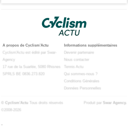
A propos de Cyclism'Actu
Informations supplémentaires
Cyclism'Actu est édité par Swar-
Devenir partenaire
Agency
Nous contacter
17 rue de la Suarlée, 5080 Rhisnes
Tennis Actu
SPRLS BE 0836.273.820
Qui sommes-nous ?
Conditions Générales
Données Personnelles
© Cyclism'Actu
Tous droits réservés
Produit par
Swar Agency
.
©2008-2026
-