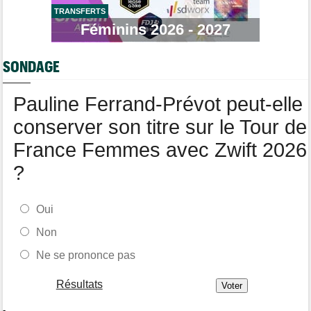
Agenda
07:33
Tour de France Femmes, Pologne, Burgos… au programme de la
TRANSFERTS
semaine
Féminins 2026 - 2027
Route
07:16
Quels sont les prochains défis de Tadej Pogacar ?
SONDAGE
Média
05/08
Toutes nos vidéos de cyclisme sont sur Youtube : Cyclism'Actu
Pauline Ferrand-Prévot peut-elle
TV
conserver son titre sur le Tour de
France Femmes avec Zwift 2026
?
Oui
Non
Ne se prononce pas
Résultats
-