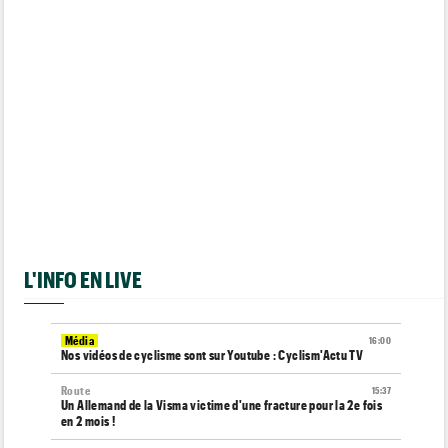
L'INFO EN LIVE
Média
16:00
Nos vidéos de cyclisme sont sur Youtube : Cyclism'Actu TV
Route
15:37
Un Allemand de la Visma victime d'une fracture pour la 2e fois
en 2 mois !