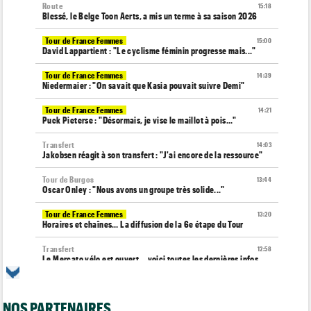
Route
15:18
Blessé, le Belge Toon Aerts, a mis un terme à sa saison 2026
Tour de France Femmes
15:00
David Lappartient : "Le cyclisme féminin progresse mais..."
Tour de France Femmes
14:39
Niedermaier : "On savait que Kasia pouvait suivre Demi"
Tour de France Femmes
14:21
Puck Pieterse : "Désormais, je vise le maillot à pois..."
Transfert
14:03
Jakobsen réagit à son transfert : "J'ai encore de la ressource"
Tour de Burgos
13:44
Oscar Onley : "Nous avons un groupe très solide..."
Tour de France Femmes
13:20
Horaires et chaînes… La diffusion de la 6e étape du Tour
Transfert
12:58
Le Mercato vélo est ouvert... voici toutes les dernières infos
Média
12:37
Cyclism’Actu recrute des rédacteurs… si cela vous intéresse,
NOS PARTENAIRES
c'est ici !