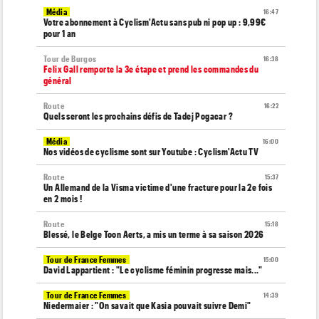
Média
16:47
Votre abonnement à Cyclism'Actu sans pub ni pop up : 9,99€
pour 1 an
Tour de Burgos
16:38
Felix Gall remporte la 3e étape et prend les commandes du
général
Route
16:22
Quels seront les prochains défis de Tadej Pogacar ?
Média
16:00
Nos vidéos de cyclisme sont sur Youtube : Cyclism'Actu TV
Route
15:37
Un Allemand de la Visma victime d'une fracture pour la 2e fois
en 2 mois !
Route
15:18
Blessé, le Belge Toon Aerts, a mis un terme à sa saison 2026
Tour de France Femmes
15:00
David Lappartient : "Le cyclisme féminin progresse mais..."
Tour de France Femmes
14:39
Niedermaier : "On savait que Kasia pouvait suivre Demi"