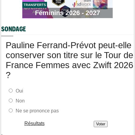
24 ans !
TRANSFERTS
Féminins 2026 - 2027
Route
11:43
Trine Vingegaard : "L'entraînement ne devrait pas être une
corvée..."
SONDAGE
Tour de France Femmes
11:20
Lorena Wiebes : "Génial de voir autant de spectateurs"
Pauline Ferrand-Prévot peut-elle
conserver son titre sur le Tour de
France Femmes avec Zwift 2026
?
Oui
Non
Ne se prononce pas
Résultats
-