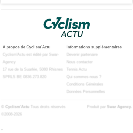
A propos de Cyclism'Actu
Informations supplémentaires
Cyclism'Actu est édité par Swar-
Devenir partenaire
Agency
Nous contacter
17 rue de la Suarlée, 5080 Rhisnes
Tennis Actu
SPRLS BE 0836.273.820
Qui sommes-nous ?
Conditions Générales
Données Personnelles
© Cyclism'Actu
Tous droits réservés
Produit par
Swar Agency
.
©2008-2026
-