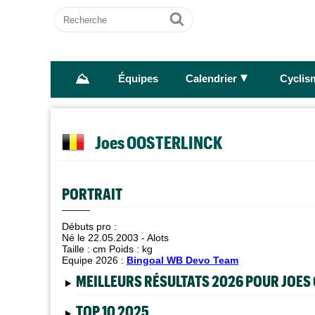
Recherche
Ok
⛰
►
Équipes
Calendrier
Cyclis
Joes OOSTERLINCK
PORTRAIT
Débuts pro :
Né le 22.05.2003 - Alots
Taille :
cm Poids :
kg
Equipe 2026 :
Bingoal WB Devo Team
MEILLEURS RÉSULTATS 2026 POUR JOES
TOP 10 2025