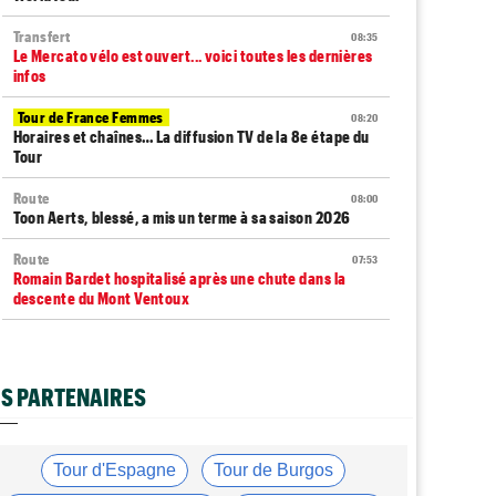
Transfert
08:35
Le Mercato vélo est ouvert... voici toutes les dernières
infos
Tour de France Femmes
08:20
Horaires et chaînes… La diffusion TV de la 8e étape du
Tour
Route
08:00
Toon Aerts, blessé, a mis un terme à sa saison 2026
Route
07:53
Romain Bardet hospitalisé après une chute dans la
descente du Mont Ventoux
Transfert
07:40
Jakobsen y croit encore : "J'ai de la ressource..."
S PARTENAIRES
Média
07:20
Cyclism’Actu recrute des rédacteurs… voici comment
candidater
Tour d'Espagne
Tour de Burgos
Tour d'Espagne
07:00