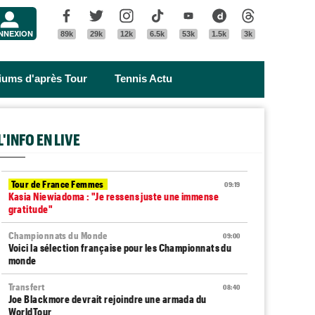
Menu
Facebook
Twitter
Instagram
Tik Tok
Youtube
Dailymotion
Threads
NNEXION
89k
29k
12k
6.5k
53k
1.5k
3k
riums d'après Tour
Tennis Actu
L'INFO EN LIVE
Tour de France Femmes
09:19
Kasia Niewiadoma : "Je ressens juste une immense
gratitude"
Championnats du Monde
09:00
Voici la sélection française pour les Championnats du
monde
Transfert
08:40
Joe Blackmore devrait rejoindre une armada du
WorldTour