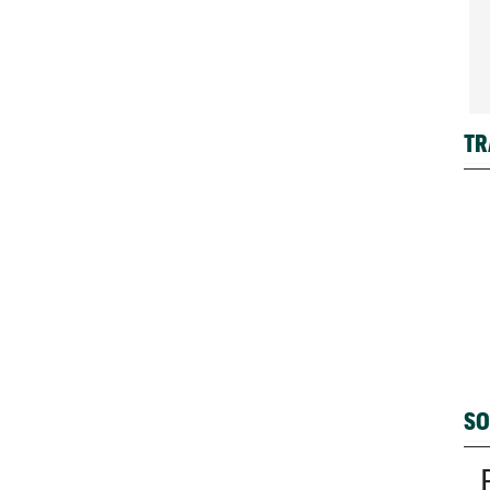
TR
SO