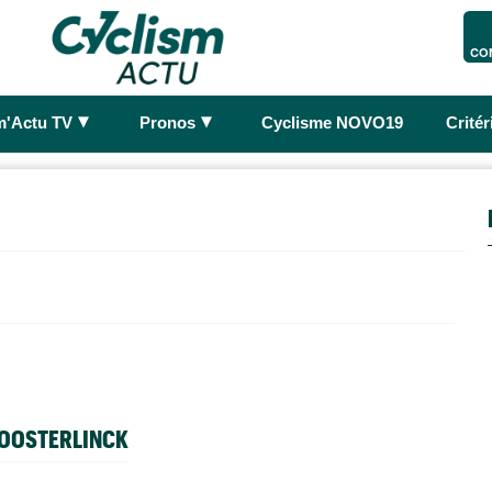
CO
►
►
m'Actu TV
Pronos
Cyclisme NOVO19
Crité
 OOSTERLINCK