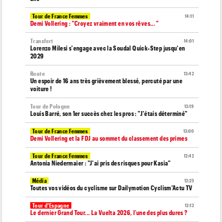
Tour de France Femmes
14:11
Demi Vollering : "Croyez vraiment en vos rêves... "
Transfert
14:01
Lorenzo Milesi s'engage avec la Soudal Quick-Step jusqu'en
2029
Route
13:42
Un espoir de 16 ans très grièvement blessé, percuté par une
voiture !
Tour de Pologne
13:19
Louis Barré, son 1er succès chez les pros : "J'étais déterminé"
Tour de France Femmes
13:00
Demi Vollering et la FDJ au sommet du classement des primes
Tour de France Femmes
12:42
Antonia Niedermaier : "J'ai pris des risques pour Kasia"
Média
12:25
Toutes vos vidéos du cyclisme sur Dailymotion Cyclism'Actu TV
Tour d'Espagne
12:12
Le dernier Grand Tour... La Vuelta 2026, l’une des plus dures ?