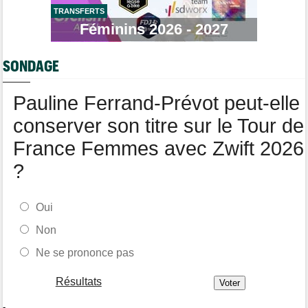
TRANSFERTS
Tour de Pologne
Féminins 2026 - 2027
16:38
Louis Barré remporte la 6e étape et prend la 2e place du
général
SONDAGE
Tour de Burgos
16:33
Giulio Pellizzari la 5e et dernière étape, Gall le général final !
Pauline Ferrand-Prévot peut-elle
conserver son titre sur le Tour de
France Femmes avec Zwift 2026
?
Oui
Non
Ne se prononce pas
Résultats
-