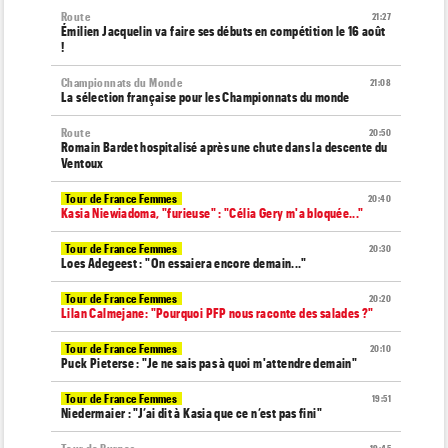
Route
21:27
Émilien Jacquelin va faire ses débuts en compétition le 16 août
!
Championnats du Monde
21:08
La sélection française pour les Championnats du monde
Route
20:50
Romain Bardet hospitalisé après une chute dans la descente du
Ventoux
Tour de France Femmes
20:40
Kasia Niewiadoma, "furieuse" : "Célia Gery m'a bloquée..."
Tour de France Femmes
20:30
Loes Adegeest : "On essaiera encore demain..."
Tour de France Femmes
20:20
Lilan Calmejane: "Pourquoi PFP nous raconte des salades ?"
Tour de France Femmes
20:10
Puck Pieterse : "Je ne sais pas à quoi m'attendre demain"
Tour de France Femmes
19:51
Niedermaier : "J’ai dit à Kasia que ce n’est pas fini"