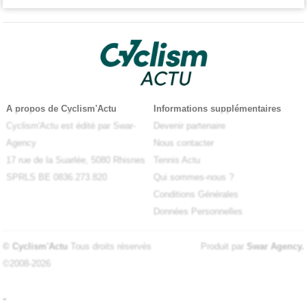
A propos de Cyclism'Actu
Informations supplémentaires
Cyclism'Actu est édité par Swar-
Devenir partenaire
Agency
Nous contacter
17 rue de la Suarlée, 5080 Rhisnes
Tennis Actu
SPRLS BE 0836.273.820
Qui sommes-nous ?
Conditions Générales
Données Personnelles
© Cyclism'Actu
Tous droits réservés
Produit par
Swar Agency
.
©2008-2026
-