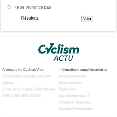
Ne se prononce pas
Résultats
-
A propos de Cyclism'Actu
Informations supplémentaires
Cyclism'Actu est édité par Swar-
Devenir partenaire
Agency
Nous contacter
17 rue de la Suarlée, 5080 Rhisnes
Tennis Actu
SPRLS BE 0836.273.820
Qui sommes-nous ?
Conditions Générales
Données Personnelles