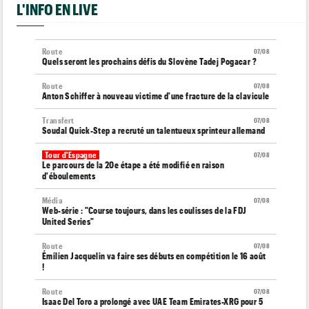
L'INFO EN LIVE
Route
07/08
Quels seront les prochains défis du Slovène Tadej Pogacar ?
Route
07/08
Anton Schiffer à nouveau victime d'une fracture de la clavicule
Transfert
07/08
Soudal Quick-Step a recruté un talentueux sprinteur allemand
Tour d'Espagne
07/08
Le parcours de la 20e étape a été modifié en raison
d'éboulements
Média
07/08
Web-série : "Course toujours, dans les coulisses de la FDJ
United Series"
Route
07/08
Émilien Jacquelin va faire ses débuts en compétition le 16 août
!
Route
07/08
Isaac Del Toro a prolongé avec UAE Team Emirates-XRG pour 5