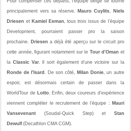
Pour compenser ces départs, l'équipe belge se tourne
principalement vers sa réserve.
Mauro Cuylits
,
Niels
Driesen
et
Kamiel Eeman
, tous trois issus de l'équipe
Development, pourraient passer pro la saison
prochaine.
Driesen
a déjà été aperçu sur le circuit pro
cette année, figurant notamment sur le
Tour d'Oman
et
la
Classic Var
. Il sort également d'une victoire sur la
Ronde de l'Isard
. De son côté,
Milan Donie
, un autre
espoir, est désormais certain de passer dans la
WorldTour de
Lotto
. Enfin, deux coureurs d'expérience
viennent compléter le recrutement de l'équipe :
Mauri
Vansevenant
(Soudal-Quick Step) et
Stan
Dewulf
(Decathlon CMA CGM).