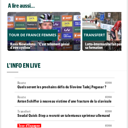
A lire aussi...
TOUR DE FRANCE FEMMES
TRANSFERT
Kasia Niewiadoma : "C'est tellement génial
Lotto-Intermarché fait passer p
d'être cycliste"
sa formation
L'INFO EN LIVE
Route
07/08
Quels seront les prochains défis du Slovène Tadej Pogacar ?
Route
07/08
Anton Schiffer à nouveau victime d'une fracture de la clavicule
Transfert
07/08
Soudal Quick-Step a recruté un talentueux sprinteur allemand
Tour d'Espagne
07/08