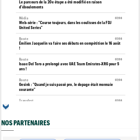
Le parcours de la 20e étape a été modifié en raison
d'éboulements
Média
07/08
Web-série : "Course toujours, dans les coulisses de la FDJ
United Series"
Route
07/08
Émilien Jacquelin va faire ses débuts en compétition le 16 août
!
Route
07/08
Isaac Del Toro a prolongé avec UAE Team Emirates-XRG pour 5
ans !
Route
07/08
Gesink : "Quand je suis passé pro, le dopage était monnaie
courante"
Transfert
07/08
Le Mercato vélo est ouvert... toutes les dernières infos et
rumeurs
NOS PARTENAIRES
Transfert
07/08
Lotto-Intermarché fait passer pro trois jeunes de sa formation
Tour de France Femmes
07/08