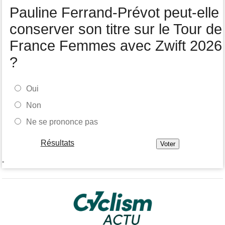
Tour de Pologne
07/08
Pauline Ferrand-Prévot peut-elle
Joao Almeida a abandonné après une nouvelle chute
conserver son titre sur le Tour de
France Femmes avec Zwift 2026
?
Oui
Non
Ne se prononce pas
Résultats
-