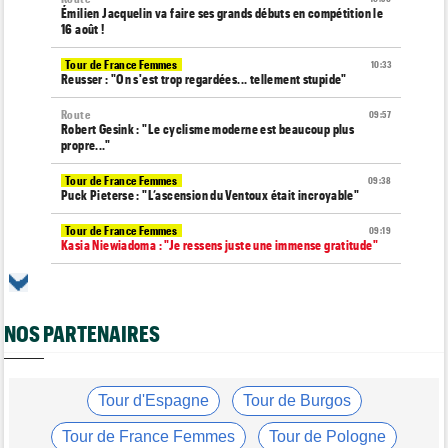
Émilien Jacquelin va faire ses grands débuts en compétition le
16 août !
Tour de France Femmes
10:33
Reusser : "On s'est trop regardées... tellement stupide"
Route
09:57
Robert Gesink : "Le cyclisme moderne est beaucoup plus
propre..."
Tour de France Femmes
09:38
Puck Pieterse : "L’ascension du Ventoux était incroyable"
Tour de France Femmes
09:19
Kasia Niewiadoma : "Je ressens juste une immense gratitude"
Championnats du Monde
09:00
Voici la sélection française pour les Championnats du monde
NOS PARTENAIRES
Transfert
08:40
Joe Blackmore devrait rejoindre une armada du WorldTour
Route
08:35
Romain Bardet hospitalisé après une chute dans la descente du
Tour d'Espagne
Tour de Burgos
Mont Ventoux
Tour de France Femmes
Tour de Pologne
Route
08:00