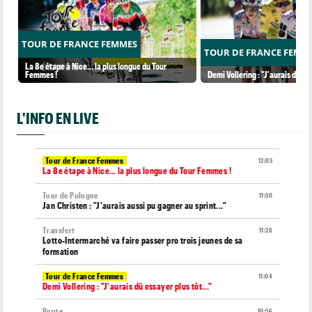
TOUR DE FRANCE FEMMES
TOUR DE FRANCE FEMM
La 8e étape à Nice… la plus longue du Tour
Femmes !
Demi Vollering : "J'aurais dû ess
L'INFO EN LIVE
Tour de France Femmes
12:05
La 8e étape à Nice… la plus longue du Tour Femmes !
Tour de Pologne
11:50
Jan Christen : "J'aurais aussi pu gagner au sprint..."
Transfert
11:28
Lotto-Intermarché va faire passer pro trois jeunes de sa
formation
Tour de France Femmes
11:04
Demi Vollering : "J'aurais dû essayer plus tôt..."
Route
10:56