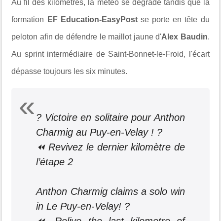
Au fil des kilomètres, la météo se dégrade tandis que la
formation
EF Education-EasyPost
se porte en tête du
peloton afin de défendre le maillot jaune d'
Alex Baudin
.
Au sprint intermédiaire de
Saint-Bonnet-le-Froid
, l'écart
dépasse toujours les six minutes.
? Victoire en solitaire pour Anthon
Charmig au Puy-en-Velay ! ?
⏪ Revivez le dernier kilomètre de
l’étape 2
Anthon Charmig claims a solo win
in Le Puy-en-Velay! ?
⏪ Relive the last kilometre of