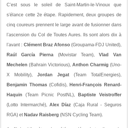
C'est sous le soleil de
Saint-Martin-le-Vinoux
que
s'élance cette 2e étape. Rapidement, deux groupes de
cinq coureurs prennent le large avant de fusionner dans
l'ascension du
Col de Toutes Aures
. Ils sont alors dix à
l'avant :
Clément Braz Afonso
(
Groupama-FDJ United
),
Raúl García Pierna
(
Movistar Team
),
Vlad Van
Mechelen
(
Bahrain Victorious
),
Anthon Charmig
(
Uno-
X Mobility
),
Jordan Jegat
(
Team TotalEnergies
),
Benjamin Thomas
(
Cofidis
),
Henri-François Renard-
Haquin
(
Team Picnic PostNL
),
Baptiste Veistroffer
(
Lotto Intermarché
),
Alex Díaz
(
Caja Rural - Seguros
RGA
) et
Nadav Raisberg
(
NSN Cycling Team
).