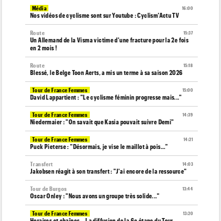
Média
16:00
Nos vidéos de cyclisme sont sur Youtube : Cyclism'Actu TV
Route
15:37
Un Allemand de la Visma victime d'une fracture pour la 2e fois
en 2 mois !
Route
15:18
Blessé, le Belge Toon Aerts, a mis un terme à sa saison 2026
Tour de France Femmes
15:00
David Lappartient : "Le cyclisme féminin progresse mais..."
Tour de France Femmes
14:39
Niedermaier : "On savait que Kasia pouvait suivre Demi"
Tour de France Femmes
14:21
Puck Pieterse : "Désormais, je vise le maillot à pois..."
Transfert
14:03
Jakobsen réagit à son transfert : "J'ai encore de la ressource"
Tour de Burgos
13:44
Oscar Onley : "Nous avons un groupe très solide..."
Tour de France Femmes
13:20
Horaires et chaînes… La diffusion de la 6e étape du Tour