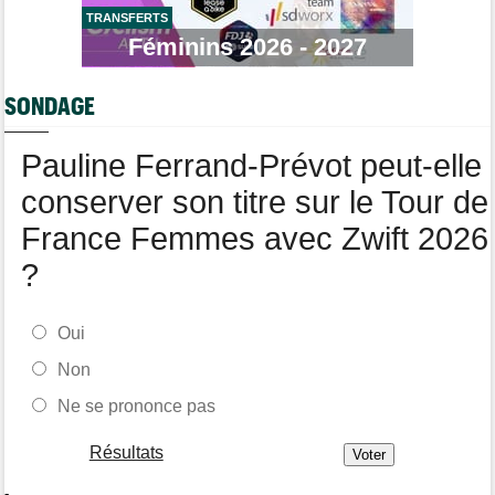
TRANSFERTS
Route
Féminins 2026 - 2027
10:50
Isaac Del Toro prolonge avec la formation UAE Team Emirates-
XRG
SONDAGE
Tour de Pologne
10:36
Diffusion TV... quelle heure et quelle chaîne la 4e étape ?
Pauline Ferrand-Prévot peut-elle
conserver son titre sur le Tour de
France Femmes avec Zwift 2026
?
Oui
Non
Ne se prononce pas
Résultats
-