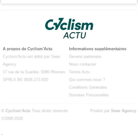
A propos de Cyclism'Actu
Informations supplémentaires
Cyclism'Actu est édité par Swar-
Devenir partenaire
Agency
Nous contacter
17 rue de la Suarlée, 5080 Rhisnes
Tennis Actu
SPRLS BE 0836.273.820
Qui sommes-nous ?
Conditions Générales
Données Personnelles
© Cyclism'Actu
Tous droits réservés
Produit par
Swar Agency
.
©2008-2026
-