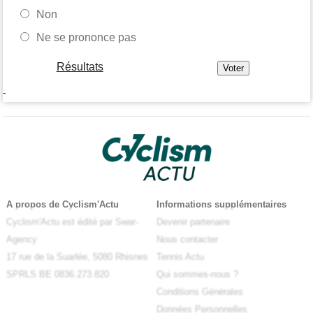
Non
Ne se prononce pas
Résultats
-
A propos de Cyclism'Actu
Informations supplémentaires
Cyclism'Actu est édité par Swar-
Devenir partenaire
Agency
Nous contacter
17 rue de la Suarlée, 5080 Rhisnes
Tennis Actu
SPRLS BE 0836.273.820
Qui sommes-nous ?
Conditions Générales
Données Personnelles