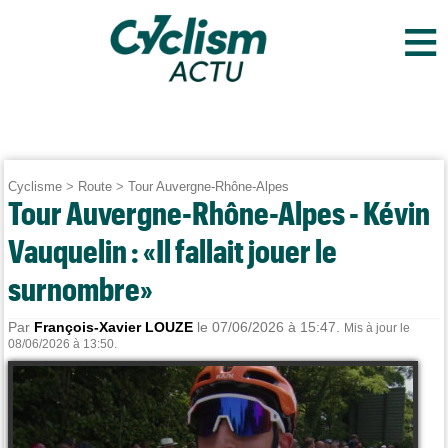
≡
Cyclisme
>
Route
>
Tour Auvergne-Rhône-Alpes
Tour Auvergne-Rhône-Alpes - Kévin
Vauquelin : «Il fallait jouer le
surnombre»
Par
François-Xavier LOUZE
le 07/06/2026 à 15:47.
Mis à jour le
08/06/2026 à 13:50.