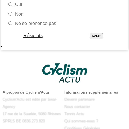
Oui
Non
Ne se prononce pas
Résultats
-
A propos de Cyclism'Actu
Informations supplémentaires
Cyclism'Actu est édité par Swar-
Devenir partenaire
Agency
Nous contacter
17 rue de la Suarlée, 5080 Rhisnes
Tennis Actu
SPRLS BE 0836.273.820
Qui sommes-nous ?
Conditions Générales