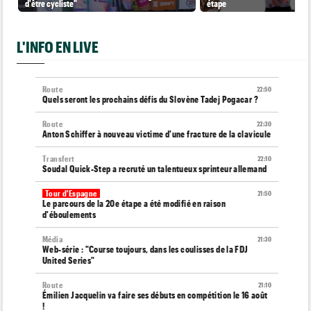
d'être cycliste"
étape
L'INFO EN LIVE
Route
22:50
Quels seront les prochains défis du Slovène Tadej Pogacar ?
Route
22:30
Anton Schiffer à nouveau victime d'une fracture de la clavicule
Transfert
22:10
Soudal Quick-Step a recruté un talentueux sprinteur allemand
Tour d'Espagne
21:50
Le parcours de la 20e étape a été modifié en raison
d'éboulements
Média
21:30
Web-série : "Course toujours, dans les coulisses de la FDJ
United Series"
Route
21:10
Émilien Jacquelin va faire ses débuts en compétition le 16 août
!