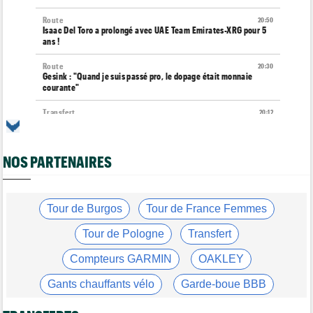
Route
20:50
Isaac Del Toro a prolongé avec UAE Team Emirates-XRG pour 5
ans !
Route
20:30
Gesink : "Quand je suis passé pro, le dopage était monnaie
courante"
Transfert
20:12
Le Mercato vélo est ouvert... toutes les dernières infos et
rumeurs
NOS PARTENAIRES
Transfert
20:04
Lotto-Intermarché fait passer pro trois jeunes de sa formation
Tour de France Femmes
19:51
Kasia Niewiadoma : "C'est tellement génial d'être cycliste"
Tour de Burgos
Tour de France Femmes
Tour de Burgos
19:33
Tour de Pologne
Transfert
Matthew Brennan : "Je me suis retrouvé un peu trop loin…"
Compteurs GARMIN
OAKLEY
Tour de Burgos
19:30
Matthew Brennan a remporté la 4e étape devant Pithie
Gants chauffants vélo
Garde-boue BBB
Tour de France Femmes
19:15
Lorena Wiebes : "Demain nous viserons encore la victoire"
Casque ABUS
Jeu de Vélo