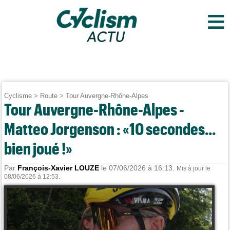
≡
Cyclisme
>
Route
>
Tour Auvergne-Rhône-Alpes
Tour Auvergne-Rhône-Alpes -
Matteo Jorgenson : «10 secondes...
bien joué !»
Par
François-Xavier LOUZE
le 07/06/2026 à 16:13.
Mis à jour le
08/06/2026 à 12:53.