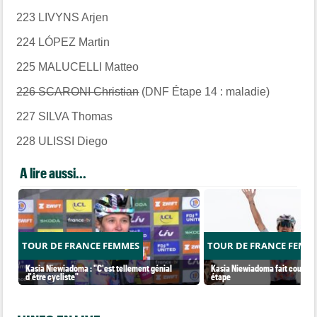
223 LIVYNS Arjen
224 LÓPEZ Martin
225 MALUCELLI Matteo
226 SCARONI Christian
(DNF Étape 14 : maladie)
227 SILVA Thomas
228 ULISSI Diego
A lire aussi...
TOUR DE FRANCE FEMMES
TOUR DE FRANCE FEMM
Kasia Niewiadoma : "C'est tellement génial
Kasia Niewiadoma fait coup dou
d'être cycliste"
étape