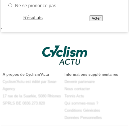
Ne se prononce pas
Résultats
-
A propos de Cyclism'Actu
Informations supplémentaires
Cyclism'Actu est édité par Swar-
Devenir partenaire
Agency
Nous contacter
17 rue de la Suarlée, 5080 Rhisnes
Tennis Actu
SPRLS BE 0836.273.820
Qui sommes-nous ?
Conditions Générales
Données Personnelles