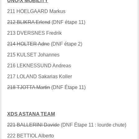
UNO-X MOBILITY
211 HOELGAARD Markus
212 BLIKRA Erlend
(DNF étape 11)
213 DVERSNES Fredrik
214 HOLTER Adne
(DNF étape 2)
215 KULSET Johannes
216 LEKNESSUND Andreas
217 LOLAND Sakarias Koller
218 TJOTTA Martin
(DNF Étape 11)
XDS ASTANA TEAM
221 BALLERINI Davide
(DNF Étape 11 : lourde chute)
222 BETTIOL Alberto