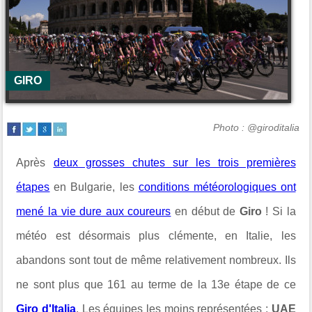
GIRO
Photo : @giroditalia
Après
deux grosses chutes sur les trois premières
étapes
en Bulgarie, les
conditions météorologiques ont
mené la vie dure aux coureurs
en début de
Giro
! Si la
météo est désormais plus clémente, en Italie, les
abandons sont tout de même relativement nombreux. Ils
ne sont plus que 161 au terme de la 13e étape de ce
Giro d'Italia
. Les équipes les moins représentées :
UAE