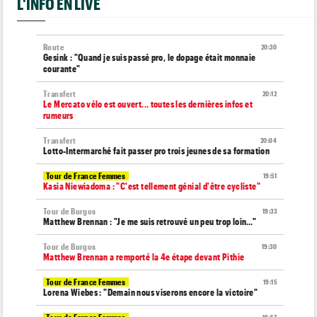
L'INFO EN LIVE
Route
20:30
Gesink : "Quand je suis passé pro, le dopage était monnaie
courante"
Transfert
20:12
Le Mercato vélo est ouvert... toutes les dernières infos et
rumeurs
Transfert
20:04
Lotto-Intermarché fait passer pro trois jeunes de sa formation
Tour de France Femmes
19:51
Kasia Niewiadoma : "C'est tellement génial d'être cycliste"
Tour de Burgos
19:33
Matthew Brennan : "Je me suis retrouvé un peu trop loin…"
Tour de Burgos
19:30
Matthew Brennan a remporté la 4e étape devant Pithie
Tour de France Femmes
19:15
Lorena Wiebes : "Demain nous viserons encore la victoire"