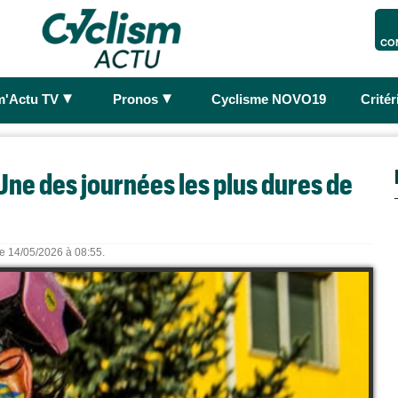
CO
►
►
m'Actu TV
Pronos
Cyclisme NOVO19
Crité
 «Une des journées les plus dures de
le 14/05/2026 à 08:55.