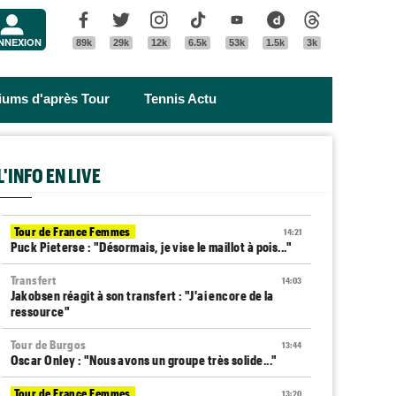
Menu
Facebook
Twitter
Instagram
Tik Tok
Youtube
Dailymotion
Threads
NNEXION
89k
29k
12k
6.5k
53k
1.5k
3k
riums d'après Tour
Tennis Actu
L'INFO EN LIVE
Tour de France Femmes
14:21
Puck Pieterse : "Désormais, je vise le maillot à pois..."
Transfert
14:03
Jakobsen réagit à son transfert : "J'ai encore de la
ressource"
Tour de Burgos
13:44
Oscar Onley : "Nous avons un groupe très solide..."
Tour de France Femmes
13:20