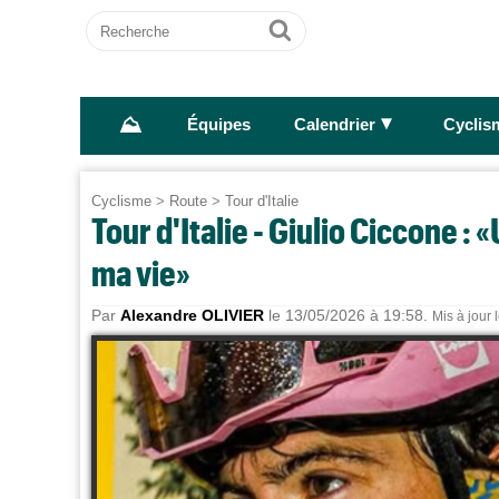
Recherche
Ok
⛰
►
Équipes
Calendrier
Cyclis
Cyclisme
>
Route
>
Tour d'Italie
Tour d'Italie - Giulio Ciccone :
ma vie»
Par
Alexandre OLIVIER
le 13/05/2026 à 19:58.
Mis à jour 