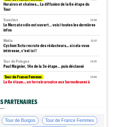
Horaires et chaînes… La diffusion de la 6e étape du
Tour
Transfert
12:58
Le Mercato vélo est ouvert... voici toutes les dernières
infos
Média
12:37
Cyclism’Actu recrute des rédacteurs… si cela vous
intéresse, c'est ici !
Tour de Pologne
12:25
Paul Magnier, 14e de la 3e étape... puis déclassé
Tour de France Femmes
12:04
La 6e étape… un terrain propice aux baroudeuses à
Tournon ?
Transfert
11:54
S PARTENAIRES
Soudal Quick-Step recrute un talentueux sprinteur
allemand de 24 ans !
Route
11:43
Tour de Burgos
Tour de France Femmes
Trine Vingegaard : "L'entraînement ne devrait pas être