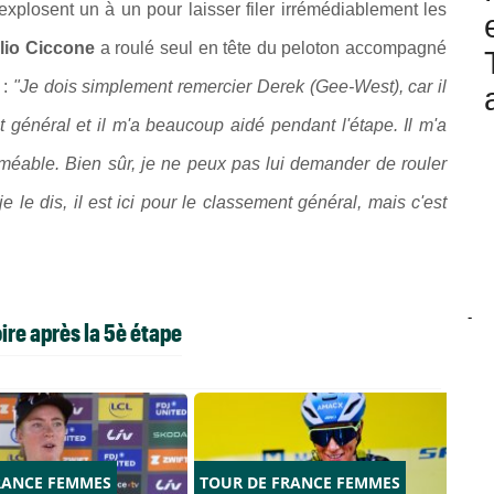
 explosent un à un pour laisser filer irrémédiablement les
lio Ciccone
a roulé seul en tête du peloton accompagné
:
"Je dois simplement remercier Derek (Gee-West), car il
 général et il m'a beaucoup aidé pendant l'étape. Il m'a
rméable. Bien sûr, je ne peux pas lui demander de rouler
 le dis, il est ici pour le classement général, mais c'est
-
ire après la 5è étape
RANCE FEMMES
TOUR DE FRANCE FEMMES