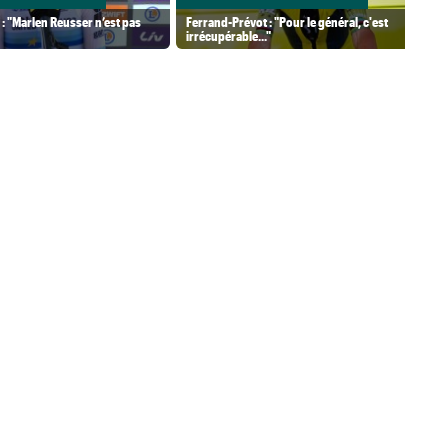
 : "Marlen Reusser n’est pas
Ferrand-Prévot : "Pour le général, c'est
irrécupérable..."