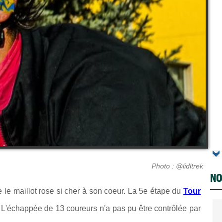
Photo : @lidltrek
NO
 le maillot rose si cher à son coeur. La 5e étape du
Tour
 L'échappée de 13 coureurs n'a pas pu être contrôlée par