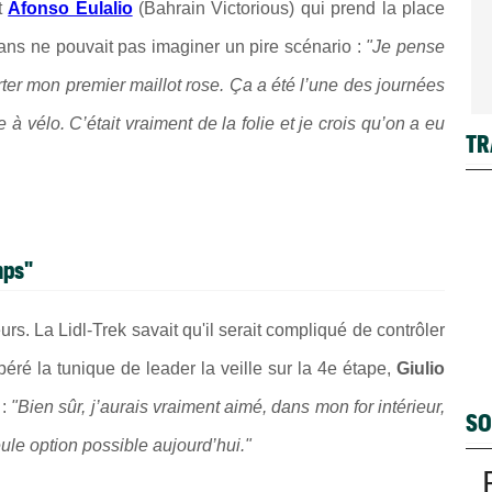
t
Afonso Eulalio
(Bahrain Victorious) qui prend la place
 ans ne pouvait pas imaginer un pire scénario :
"Je pense
orter mon premier maillot rose. Ça a été l’une des journées
e à vélo. C’était vraiment de la folie et je crois qu’on a eu
TR
mps"
urs. La Lidl-Trek savait qu'il serait compliqué de contrôler
éré la tunique de leader la veille sur la 4e étape,
Giulio
 :
"Bien sûr, j’aurais vraiment aimé, dans mon for intérieur,
SO
eule option possible aujourd’hui."