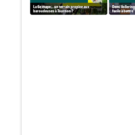
La 6e étape… un terrain propice aux
Demi Vollering
baroudeuses à Tournon ?
facile à battre"