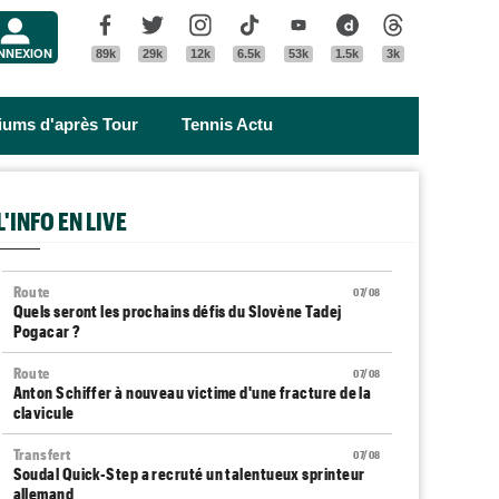
Menu
Facebook
Twitter
Instagram
Tik Tok
Youtube
Dailymotion
Threads
NNEXION
89k
29k
12k
6.5k
53k
1.5k
3k
riums d'après Tour
Tennis Actu
L'INFO EN LIVE
Route
07/08
Quels seront les prochains défis du Slovène Tadej
Pogacar ?
Route
07/08
Anton Schiffer à nouveau victime d'une fracture de la
clavicule
Transfert
07/08
Soudal Quick-Step a recruté un talentueux sprinteur
allemand