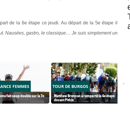
épart de la 6e étape ce jeudi. Au départ de la 5e étape il
out. Nausées, gastro, le classique… Je suis simplement un
-
RANCE FEMMES
TOUR DE BURGOS
ma fait coup double sur la 7e
Matthew Brennan a remporté la 4e étape
devant Pithie