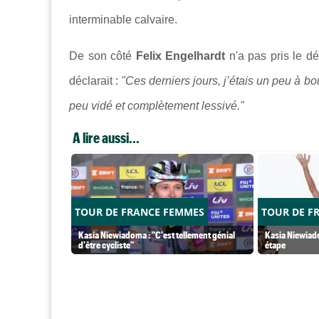
interminable calvaire.
De son côté
Felix Engelhardt
n'a pas pris le d
déclarait :
"Ces derniers jours, j’étais un peu à b
peu vidé et complètement lessivé."
A lire aussi...
TOUR DE FRANCE FEMMES
TOUR DE F
Kasia Niewiadoma : "C'est tellement génial
Kasia Niewiado
d'être cycliste"
étape