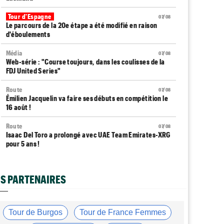
Tour d'Espagne
07/08
Le parcours de la 20e étape a été modifié en raison
d'éboulements
Média
07/08
Web-série : "Course toujours, dans les coulisses de la
FDJ United Series"
Route
07/08
Émilien Jacquelin va faire ses débuts en compétition le
16 août !
Route
07/08
Isaac Del Toro a prolongé avec UAE Team Emirates-XRG
pour 5 ans !
Route
07/08
Gesink : "Quand je suis passé pro, le dopage était
S PARTENAIRES
monnaie courante"
Transfert
07/08
Le Mercato vélo est ouvert... toutes les dernières infos
Tour de Burgos
Tour de France Femmes
et rumeurs