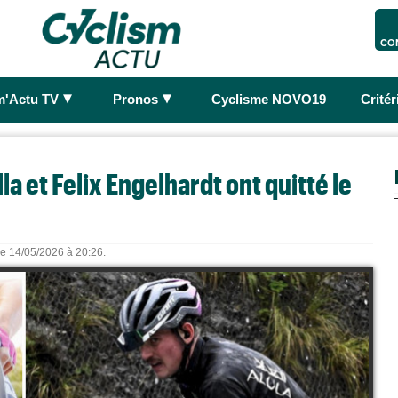
CO
►
►
m'Actu TV
Pronos
Cyclisme NOVO19
Crité
la et Felix Engelhardt ont quitté le
 le 14/05/2026 à 20:26.