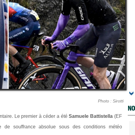
Photo : Sirotti
NO
taire. Le premier à céder a été
Samuele Battistella
(EF
ée de souffrance absolue sous des conditions météo