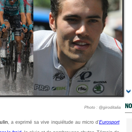
NO
Photo : @giroditalia
lin
, a exprimé sa vive inquiétude au micro d'
Eurosport