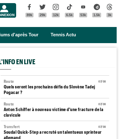
Menu
Facebook
Twitter
Instagram
Tik Tok
Youtube
Dailymotion
Threads
NNEXION
89k
29k
12k
6.5k
53k
1.5k
3k
riums d'après Tour
Tennis Actu
L'INFO EN LIVE
Route
07/08
Quels seront les prochains défis du Slovène Tadej
Pogacar ?
Route
07/08
Anton Schiffer à nouveau victime d'une fracture de la
clavicule
Transfert
07/08
Soudal Quick-Step a recruté un talentueux sprinteur
allemand