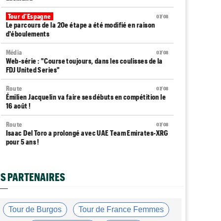
Tour d'Espagne
07/08
Le parcours de la 20e étape a été modifié en raison
d'éboulements
Média
07/08
Web-série : "Course toujours, dans les coulisses de la
FDJ United Series"
Route
07/08
Émilien Jacquelin va faire ses débuts en compétition le
16 août !
Route
07/08
Isaac Del Toro a prolongé avec UAE Team Emirates-XRG
pour 5 ans !
Route
07/08
Gesink : "Quand je suis passé pro, le dopage était
S PARTENAIRES
monnaie courante"
Transfert
07/08
Le Mercato vélo est ouvert... toutes les dernières infos
Tour de Burgos
Tour de France Femmes
et rumeurs