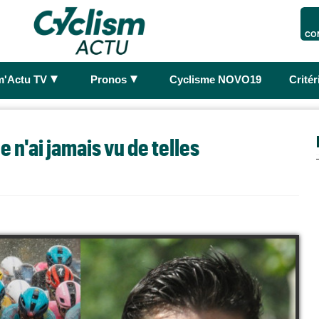
CO
►
►
m'Actu TV
Pronos
Cyclisme NOVO19
Crité
e n'ai jamais vu de telles