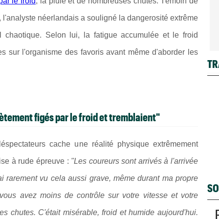
r le froid
, la pluie et de nombreuses chutes. Témoin de
, l'analyste néerlandais a souligné la dangerosité extrême
 chaotique. Selon lui, la fatigue accumulée et le froid
iles sur l'organisme des favoris avant même d'aborder les
TR
ètement figés par le froid et tremblaient"
léspectateurs cache une réalité physique extrêmement
 mise à rude épreuve :
"Les coureurs sont arrivés à l'arrivée
J'ai rarement vu cela aussi grave, même durant ma propre
SO
 vous avez moins de contrôle sur votre vitesse et votre
s chutes. C'était misérable, froid et humide aujourd'hui.