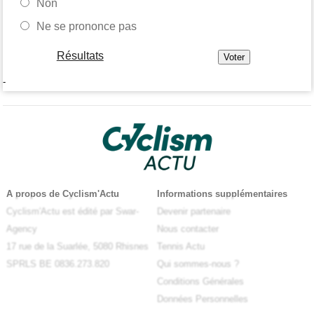
Non
Ne se prononce pas
Résultats
-
A propos de Cyclism'Actu
Informations supplémentaires
Cyclism'Actu est édité par Swar-
Devenir partenaire
Agency
Nous contacter
17 rue de la Suarlée, 5080 Rhisnes
Tennis Actu
SPRLS BE 0836.273.820
Qui sommes-nous ?
Conditions Générales
Données Personnelles