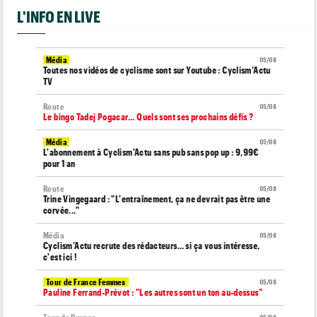
L'INFO EN LIVE
Média
05/08
Toutes nos vidéos de cyclisme sont sur Youtube : Cyclism'Actu
TV
Route
05/08
Le bingo Tadej Pogacar... Quels sont ses prochains défis ?
Média
05/08
L'abonnement à Cyclism'Actu sans pub sans pop up : 9,99€
pour 1 an
Route
05/08
Trine Vingegaard : "L'entraînement, ça ne devrait pas être une
corvée..."
Média
05/08
Cyclism’Actu recrute des rédacteurs… si ça vous intéresse,
c'est ici !
Tour de France Femmes
05/08
Pauline Ferrand-Prévot : "Les autres sont un ton au-dessus"