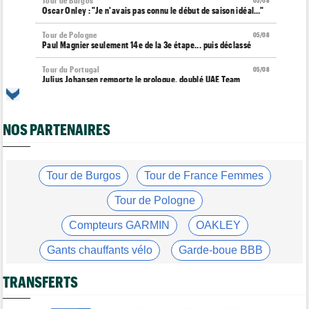
Tour de Burgos
05/08
Oscar Onley : "Je n'avais pas connu le début de saison idéal…"
Tour de Pologne
05/08
Paul Magnier seulement 14e de la 3e étape... puis déclassé
Tour du Portugal
05/08
Julius Johansen remporte le prologue, doublé UAE Team
Emirates
Tour de France Femmes
05/08
Marlen Reusser : "C'était différent du Mont Ventoux..."
NOS PARTENAIRES
Transfert
05/08
Joe Blackmore pourrait rejoindre une grosse formation
WorldTour
Tour de Burgos
Tour de France Femmes
Tour de France Femmes
05/08
Tour de Pologne
Vollering : "Reusser est la seule qui n'a jamais gagné..."
Compteurs GARMIN
OAKLEY
Tour de France
05/08
Geraint Thomas : "On est passé à côté du Tour..."
Gants chauffants vélo
Garde-boue BBB
Transfert
05/08
Le Mercato vélo est ouvert... Toutes les dernières infos de
Casque ABUS
Jeu de Vélo
TRANSFERTS
transferts
Brassard Fréquence Cardiaque