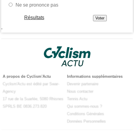
Ne se prononce pas
Résultats
-
A propos de Cyclism'Actu
Informations supplémentaires
Cyclism'Actu est édité par Swar-
Devenir partenaire
Agency
Nous contacter
17 rue de la Suarlée, 5080 Rhisnes
Tennis Actu
SPRLS BE 0836.273.820
Qui sommes-nous ?
Conditions Générales
Données Personnelles