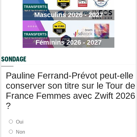
Tour de Burgos
06:48
TRANSFERTS
Felix Gall : "Ma 1ère victoire sur un classement général..."
Masculins 2026 - 2027
Transfert
08/08
Lotto-Intermarché fait passer pro trois jeunes de sa formation
TRANSFERTS
Transfert
08/08
Joe Blackmore devrait signer chez une armada du WorldTour
Féminins 2026 - 2027
Route
08/08
Émilien Jacquelin va faire ses débuts en compétition le 16 août
SONDAGE
!
Pauline Ferrand-Prévot peut-elle
conserver son titre sur le Tour de
France Femmes avec Zwift 2026
?
Oui
Non