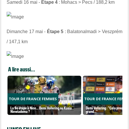
Samedi 16 mai -
Étape 4
: Mohacs > Pecs / 188,2 km
Dimanche 17 mai -
Étape 5
: Balatonalmadi > Veszprém
/ 147,1 km
A lire aussi...
TOUR DE FRANCE FEMMES
TOUR DE FRANCE FEMM
La 9e étape à Nice... Demi Vollering ou Kasia
Demi Vollering : "Cela prouve q
Niewiadoma ?
grand..."