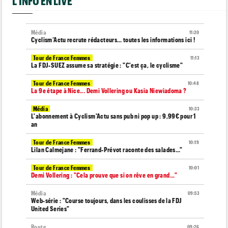
L'INFO EN LIVE
Média
11:20
Cyclism’Actu recrute rédacteurs… toutes les informations ici !
Tour de France Femmes
11:13
La FDJ-SUEZ assume sa stratégie : "C'est ça, le cyclisme"
Tour de France Femmes
10:48
La 9e étape à Nice... Demi Vollering ou Kasia Niewiadoma ?
Média
10:33
L'abonnement à Cyclism'Actu sans pub ni pop up : 9,99€ pour 1
an
Tour de France Femmes
10:19
Lilan Calmejane : "Ferrand-Prévot raconte des salades…"
Tour de France Femmes
10:01
Demi Vollering : "Cela prouve que si on rêve en grand..."
Média
09:53
Web-série : "Course toujours, dans les coulisses de la FDJ
United Series"
Route
09:26