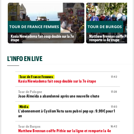
TOUR DE FRANCE FEMMES
TOUR DE BURGOS
Kasia Niewiadoma fait coup double sur la 7e
Matthew Brennan coiffe Pithie s
étape
remporte la 4e étape
L'INFO EN LIVE
Tour de France Femmes
17:42
Kasia Niewiadoma fait coup double sur la 7e étape
Tour de Pologne
17:28
Joao Almeida a abandonné après une nouvelle chute
Média
17:03
L'abonnement à Cyclism'Actu sans pub ni pop up : 9,99€ pour 1
an
Tour de Burgos
16:42
Matthew Brennan coiffe Pithie sur la ligne et remporte la 4e