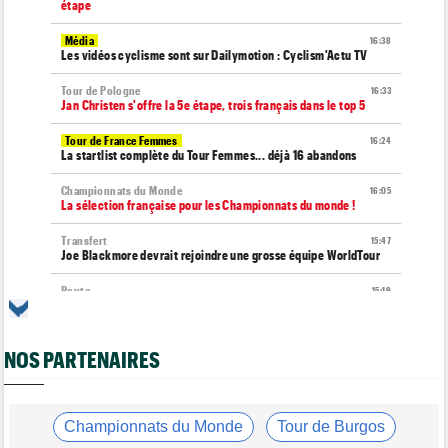
étape
Média
16:38
Les vidéos cyclisme sont sur Dailymotion : Cyclism'Actu TV
Tour de Pologne
16:33
Jan Christen s'offre la 5e étape, trois français dans le top 5
Tour de France Femmes
16:24
La startlist complète du Tour Femmes... déjà 16 abandons
Championnats du Monde
16:05
La sélection française pour les Championnats du monde !
Transfert
15:47
Joe Blackmore devrait rejoindre une grosse équipe WorldTour
Route
15:19
Émilien Jacquelin va faire ses débuts sur la Polynormande, le 16
août !
NOS PARTENAIRES
Tour de France Femmes
15:00
Horaires et chaînes… La diffusion TV de la 7e étape du Tour
Route
14:39
Blessé, le Belge Toon Aerts, a mis un terme à sa saison 2026
Championnats du Monde
Tour de Burgos