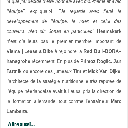
là que j’ai décidé d’être honnête avec moi-même et avec
l’équipe"
, expliquait-il.
"Je regarde avec fierté le
développement de l’équipe, le mien et celui des
coureurs, bien sûr Jonas en particulier."
Heemskerk
n’est d’ailleurs pas le premier membre important de
Visma | Lease a Bike
à rejoindre la
Red Bull–BORA–
hansgrohe
récemment. En plus de
Primoz Roglic
,
Jan
Tartnik
ou encore des jumeaux
Tim
et
Mick Van Dijke
,
l’architecte de la stratégie nutritionnelle très réputée de
l’équipe néerlandaise avait lui aussi pris la direction de
la formation allemande, tout comme l'entraîneur
Marc
Lamberts
.
A lire aussi...