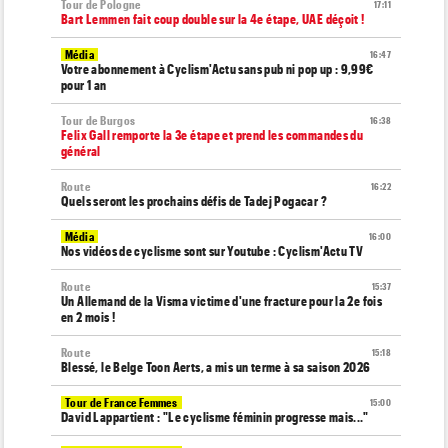
Tour de Pologne
17:11
Bart Lemmen fait coup double sur la 4e étape, UAE déçoit !
Média
16:47
Votre abonnement à Cyclism'Actu sans pub ni pop up : 9,99€
pour 1 an
Tour de Burgos
16:38
Felix Gall remporte la 3e étape et prend les commandes du
général
Route
16:22
Quels seront les prochains défis de Tadej Pogacar ?
Média
16:00
Nos vidéos de cyclisme sont sur Youtube : Cyclism'Actu TV
Route
15:37
Un Allemand de la Visma victime d'une fracture pour la 2e fois
en 2 mois !
Route
15:18
Blessé, le Belge Toon Aerts, a mis un terme à sa saison 2026
Tour de France Femmes
15:00
David Lappartient : "Le cyclisme féminin progresse mais..."