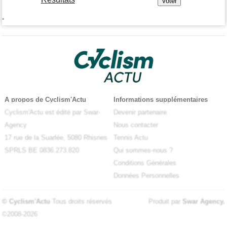
-
A propos de Cyclism'Actu
Informations supplémentaires
Cyclism'Actu est édité par Swar-
Devenir partenaire
Agency
Nous contacter
17 rue de la Suarlée, 5080 Rhisnes
Tennis Actu
SPRLS BE 0836.273.820
Qui sommes-nous ?
Conditions Générales
Données Personnelles
© Cyclism'Actu
Tous droits réservés
Produit par
Swar Agency
.
©2008-2026