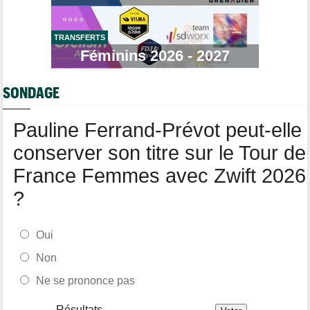
Transfert
11:54
Soudal Quick-Step recrute un talentueux sprinteur allemand de
24 ans !
TRANSFERTS
Féminins 2026 - 2027
Route
11:43
Trine Vingegaard : "L'entraînement ne devrait pas être une
corvée..."
SONDAGE
Tour de France Femmes
11:20
Lorena Wiebes : "Génial de voir autant de spectateurs"
Pauline Ferrand-Prévot peut-elle
conserver son titre sur le Tour de
France Femmes avec Zwift 2026
?
Oui
Non
Ne se prononce pas
Résultats