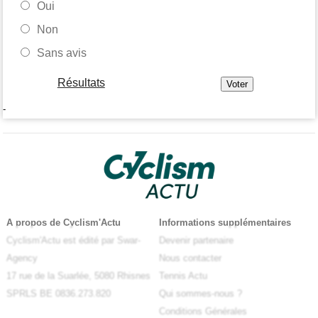
Oui
Non
Sans avis
Résultats
-
A propos de Cyclism'Actu
Informations supplémentaires
Cyclism'Actu est édité par Swar-
Devenir partenaire
Agency
Nous contacter
17 rue de la Suarlée, 5080 Rhisnes
Tennis Actu
SPRLS BE 0836.273.820
Qui sommes-nous ?
Conditions Générales