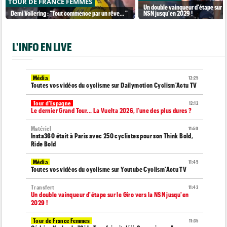
TOUR DE FRANCE FEMMES
Un double vainqueur d'étape sur le
Demi Vollering : "Tout commence par un rêve... "
NSN jusqu'en 2029 !
L'INFO EN LIVE
Média
12:25
Toutes vos vidéos du cyclisme sur Dailymotion Cyclism'Actu TV
Tour d'Espagne
12:12
Le dernier Grand Tour... La Vuelta 2026, l’une des plus dures ?
Matériel
11:50
Insta360 était à Paris avec 250 cyclistes pour son Think Bold,
Ride Bold
Média
11:45
Toutes vos vidéos du cyclisme sur Youtube Cyclism'Actu TV
Transfert
11:42
Un double vainqueur d'étape sur le Giro vers la NSN jusqu'en
2029 !
Tour de France Femmes
11:35