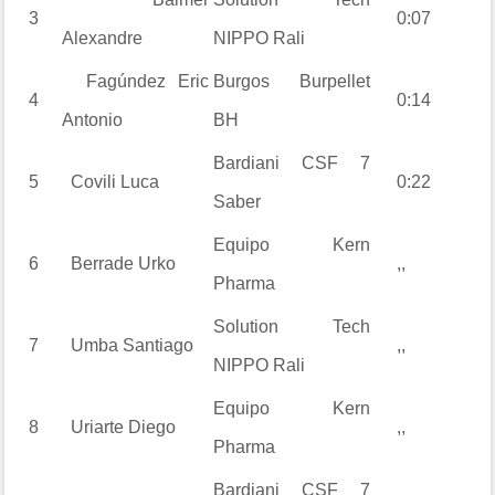
3
0:07
Alexandre
NIPPO Rali
Fagúndez
Eric
Burgos Burpellet
4
0:14
Antonio
BH
Bardiani CSF 7
5
Covili
Luca
0:22
Saber
Equipo Kern
6
Berrade
Urko
,,
Pharma
Solution Tech
7
Umba
Santiago
,,
NIPPO Rali
Equipo Kern
8
Uriarte
Diego
,,
Pharma
Bardiani CSF 7