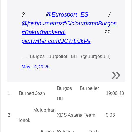
?
@Eurosport_ES
/
@joshburnettnz
#CicloturismoBurgos
#BakuKhankendi
??
pic.twitter.com/JC7rLiJkPs
— Burgos Burpellet BH (@BurgosBH)
May 14, 2026
Burgos Burpellet
1
Burnett
Josh
19:06:43
BH
Mulubrhan
2
XDS Astana Team
0:03
Henok
Balmer
Solution Tech