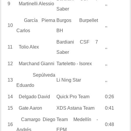
9
Martinelli
Alessio
,,
Saber
García Pierna
Burgos Burpellet
10
,,
Carlos
BH
Bardiani CSF 7
11
Tolio
Alex
,,
Saber
12
Marchand
Gianni
Tarteletto - Isorex
,,
Sepúlveda
13
Li Ning Star
,,
Eduardo
14
Delgado
David
Quick Pro Team
0:26
15
Gate
Aaron
XDS Astana Team
0:41
Camargo
Diego
Team Medellín -
16
0:48
Andrés
EPM