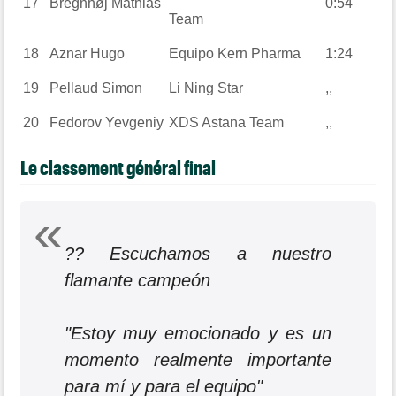
17
Bregnhøj
Mathias
0:54
Team
18
Aznar
Hugo
Equipo Kern Pharma
1:24
19
Pellaud
Simon
Li Ning Star
,,
20
Fedorov
Yevgeniy
XDS Astana Team
,,
Le classement général final
?️? Escuchamos a nuestro
flamante campeón
"Estoy muy emocionado y es un
momento realmente importante
para mí y para el equipo"