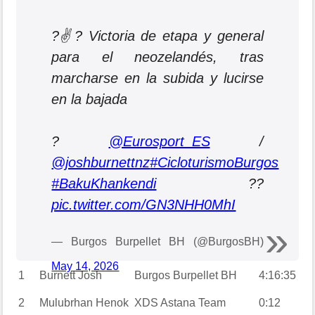
?✌️? Victoria de etapa y general
para el neozelandés, tras
marcharse en la subida y lucirse
en la bajada
?
@Eurosport_ES
/
@joshburnettnz
#CicloturismoBurgos
#BakuKhankendi
??
pic.twitter.com/GN3NHH0MhI
— Burgos Burpellet BH (@BurgosBH)
May 14, 2026
1
Burnett
Josh
Burgos Burpellet BH
4:16:35
2
Mulubrhan
Henok
XDS Astana Team
0:12