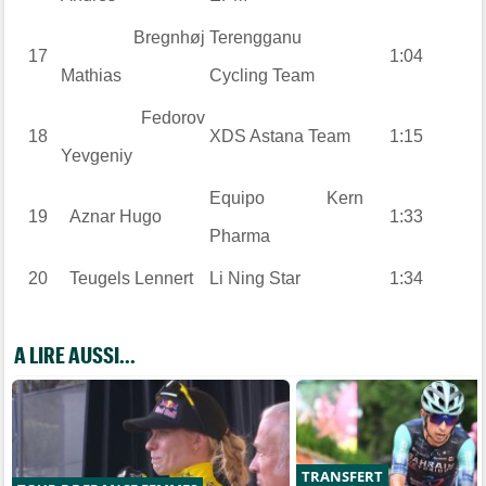
Bregnhøj
Terengganu
17
1:04
Mathias
Cycling Team
Fedorov
18
XDS Astana Team
1:15
Yevgeniy
Equipo Kern
19
Aznar
Hugo
1:33
Pharma
20
Teugels
Lennert
Li Ning Star
1:34
A LIRE AUSSI...
TRANSFERT