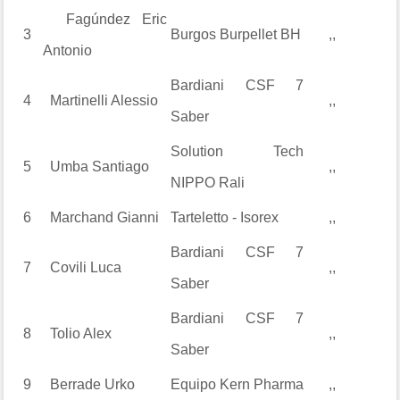
Fagúndez
Eric
3
Burgos Burpellet BH
,,
Antonio
Bardiani CSF 7
4
Martinelli
Alessio
,,
Saber
Solution Tech
5
Umba
Santiago
,,
NIPPO Rali
6
Marchand
Gianni
Tarteletto - Isorex
,,
Bardiani CSF 7
7
Covili
Luca
,,
Saber
Bardiani CSF 7
8
Tolio
Alex
,,
Saber
9
Berrade
Urko
Equipo Kern Pharma
,,