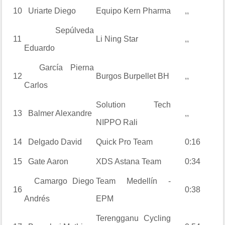
10
Uriarte
Diego
Equipo Kern Pharma
,,
Sepúlveda
11
Li Ning Star
,,
Eduardo
García Pierna
12
Burgos Burpellet BH
,,
Carlos
Solution Tech
13
Balmer
Alexandre
,,
NIPPO Rali
14
Delgado
David
Quick Pro Team
0:16
15
Gate
Aaron
XDS Astana Team
0:34
Camargo
Diego
Team Medellín -
16
0:38
Andrés
EPM
Terengganu Cycling