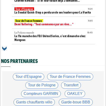
Cédrine Kerbaol : "Si le Tour faisait déjà 3 semaines..."
Tour d'Espagne
11:24
La Soudal Quick-Step a perdu un de ses leaders pour La Vuelta
Tour de France Femmes
11:05
Demi Vollering : "Tout commence par un rêve... "
La Polynormande
10:49
La 11e manche des FDJ United Series, c'est dimanche chez
Mangeas
Tour d'Espagne
10:41
La 20e étape de La Vuelta modifiée à cause des éboulements
NOS PARTENAIRES
Route
10:26
Robert Gesink : "Le cyclisme moderne est beaucoup plus
propre..."
Tour de France Femmes
Tour d'Espagne
Tour de France Femmes
09:55
Puck Pieterse : "Le maillot jaune ? C'est un rêve que j'ai"
Tour de Pologne
Transfert
Tour de France Femmes
09:38
Lorena Wiebes : "Le maillot vert ? J’avais quelques doutes"
Compteurs GARMIN
OAKLEY
Championnats du Monde
09:33
Gants chauffants vélo
Garde-boue BBB
L'équipe de France pour les Championnats du monde de VTT