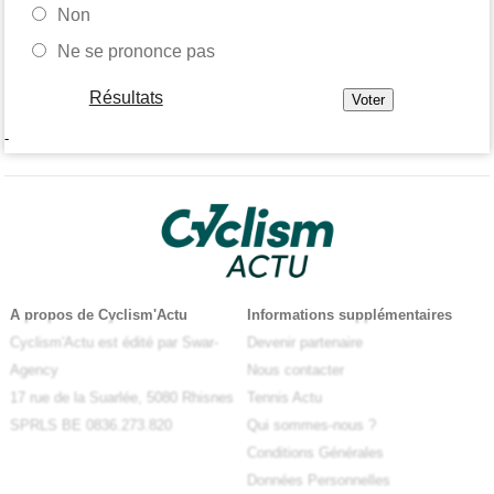
Non
Ne se prononce pas
Résultats
-
A propos de Cyclism'Actu
Informations supplémentaires
Cyclism'Actu est édité par Swar-
Devenir partenaire
Agency
Nous contacter
17 rue de la Suarlée, 5080 Rhisnes
Tennis Actu
SPRLS BE 0836.273.820
Qui sommes-nous ?
Conditions Générales
Données Personnelles