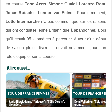
en course
Toon Aerts
,
Simone Gualdi
,
Lorenzo Rota
,
Jonas Rutsch
et
Lennert van Eetvelt
. Pour le moment,
Lotto-Intermarché
n'a pas communiqué sur les raisons
qui ont conduit le jeune Britannique à abandonner, alors
qu'il restait 95 kilomètres à parcourir. Auteur d'un début
de saison plutôt discret, il devait notamment jouer un
rôle d'équipier sur la course.
A lire aussi...
TOUR DE FRANCE FEMMES
TOUR DE FRANCE FEMM
Kasia Niewiadoma, "furieuse" : "Célia Gery m'a
Demi Vollering : "Cela prouve q
bloquée..."
grand..."