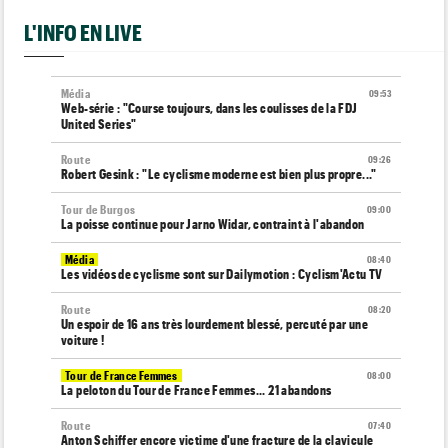
L'INFO EN LIVE
Média
09:53
Web-série : "Course toujours, dans les coulisses de la FDJ
United Series"
Route
09:26
Robert Gesink : "Le cyclisme moderne est bien plus propre..."
Tour de Burgos
09:00
La poisse continue pour Jarno Widar, contraint à l'abandon
Média
08:40
Les vidéos de cyclisme sont sur Dailymotion : Cyclism'Actu TV
Route
08:20
Un espoir de 16 ans très lourdement blessé, percuté par une
voiture !
Tour de France Femmes
08:00
La peloton du Tour de France Femmes... 21 abandons
Route
07:40
Anton Schiffer encore victime d'une fracture de la clavicule