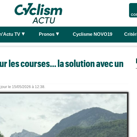
CO
►
►
m'Actu TV
Pronos
Cyclisme NOVO19
Crité
r les courses... la solution avec un
 jour le 15/05/2026 à 12:38.