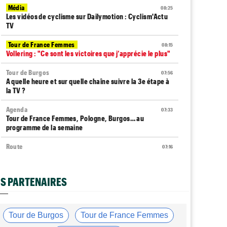
Média
08:25
Les vidéos de cyclisme sur Dailymotion : Cyclism'Actu
TV
Tour de France Femmes
08:15
Vollering : "Ce sont les victoires que j’apprécie le plus"
Tour de Burgos
07:56
A quelle heure et sur quelle chaîne suivre la 3e étape à
la TV ?
Agenda
07:33
Tour de France Femmes, Pologne, Burgos… au
programme de la semaine
Route
07:16
Quels sont les prochains défis de Tadej Pogacar ?
Tour de Pologne
07:10
S PARTENAIRES
Diffusion TV... quelle heure et sur quelle chaîne la 4e
étape ?
Média
05/08
Tour de Burgos
Tour de France Femmes
Toutes nos vidéos de cyclisme sont sur Youtube :