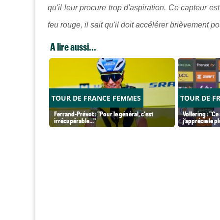
qu'il leur procure trop d'aspiration. Ce capteur es
feu rouge, il sait qu'il doit accélérer brièvement 
A lire aussi...
TOUR DE FRANCE FEMMES
TOUR DE F
Ferrand-Prévot : "Pour le général, c'est
Vollering : "Ce
irrécupérable..."
j’apprécie le p