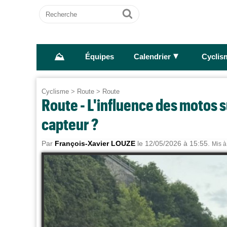
Recherche
Ok
⛰
►
Équipes
Calendrier
Cyclis
Cyclisme
>
Route
>
Route
Route - L'influence des motos su
capteur ?
Par
François-Xavier LOUZE
le 12/05/2026 à 15:55.
Mis à