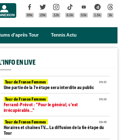
Menu
Facebook
Twitter
Instagram
Tik Tok
Youtube
Dailymotion
Threads
NNEXION
89k
29k
12k
6.5k
53k
1.5k
3k
riums d'après Tour
Tennis Actu
L'INFO EN LIVE
Tour de France Femmes
09:42
Une partie de la 7e étape sera interdite au public
Tour de France Femmes
09:26
Ferrand-Prévot : "Pour le général, c'est
irrécupérable..."
Tour de France Femmes
08:49
Horaires et chaînes TV… La diffusion de la 6e étape du
Tour