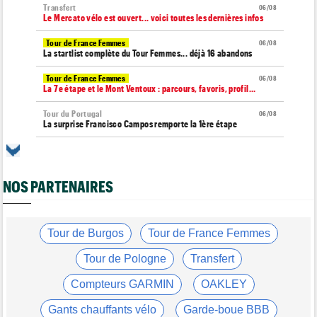
Transfert
06/08
Le Mercato vélo est ouvert... voici toutes les dernières infos
Tour de France Femmes
06/08
La startlist complète du Tour Femmes... déjà 16 abandons
Tour de France Femmes
06/08
La 7e étape et le Mont Ventoux : parcours, favoris, profil…
Tour du Portugal
06/08
La surprise Francisco Campos remporte la 1ère étape
Tour de Pologne
06/08
Bart Lemmen : "J'attendais cette 1ère victoire depuis
longtemps"
NOS PARTENAIRES
Tour de France Femmes
06/08
Marlen Reusser : "Le Mont Ventoux... on verra"
Tour de France Femmes
Tour de Burgos
Tour de France Femmes
06/08
Kim Le Court Pienaar : "La course a été complètement folle"
Tour de Pologne
Transfert
Route
06/08
Isaac Del Toro prolonge avec UAE Team Emirates-XRG jusqu'en
Compteurs GARMIN
OAKLEY
2031
Gants chauffants vélo
Garde-boue BBB
Tour de Burgos
06/08