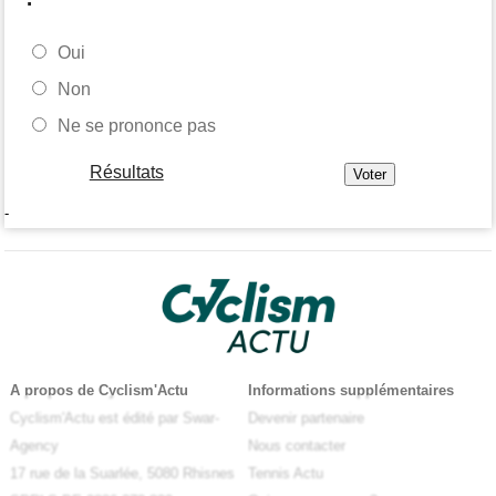
Oui
Non
Ne se prononce pas
Résultats
-
A propos de Cyclism'Actu
Informations supplémentaires
Cyclism'Actu est édité par Swar-
Devenir partenaire
Agency
Nous contacter
17 rue de la Suarlée, 5080 Rhisnes
Tennis Actu