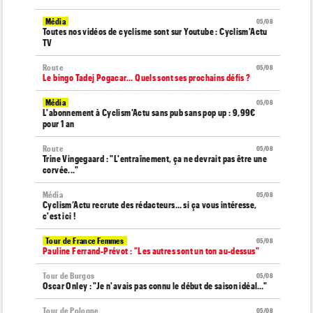
Média
05/08
Toutes nos vidéos de cyclisme sont sur Youtube : Cyclism'Actu
TV
Route
05/08
Le bingo Tadej Pogacar... Quels sont ses prochains défis ?
Média
05/08
L'abonnement à Cyclism'Actu sans pub sans pop up : 9,99€
pour 1 an
Route
05/08
Trine Vingegaard : "L'entraînement, ça ne devrait pas être une
corvée..."
Média
05/08
Cyclism’Actu recrute des rédacteurs… si ça vous intéresse,
c'est ici !
Tour de France Femmes
05/08
Pauline Ferrand-Prévot : "Les autres sont un ton au-dessus"
Tour de Burgos
05/08
Oscar Onley : "Je n'avais pas connu le début de saison idéal…"
Tour de Pologne
05/08