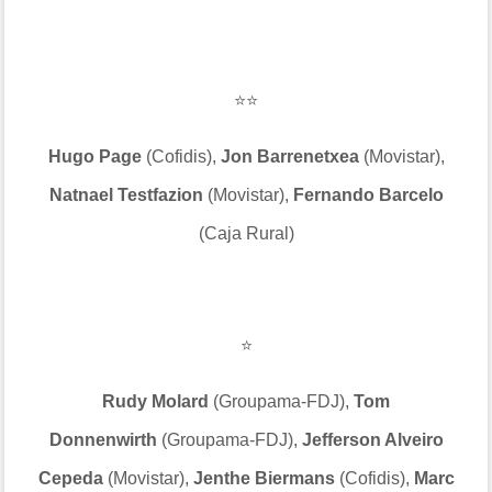
⭐⭐
Hugo Page
(Cofidis),
Jon Barrenetxea
(Movistar),
Natnael Testfazion
(Movistar),
Fernando Barcelo
(Caja Rural)
⭐
Rudy Molard
(Groupama-FDJ),
Tom
Donnenwirth
(Groupama-FDJ),
Jefferson Alveiro
Cepeda
(Movistar),
Jenthe Biermans
(Cofidis),
Marc