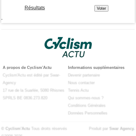
Résultats
-
A propos de Cyclism'Actu
Informations supplémentaires
Cyclism'Actu est édité par Swar-
Devenir partenaire
Agency
Nous contacter
17 rue de la Suarlée, 5080 Rhisnes
Tennis Actu
SPRLS BE 0836.273.820
Qui sommes-nous ?
Conditions Générales
Données Personnelles
© Cyclism'Actu
Tous droits réservés
Produit par
Swar Agency
.