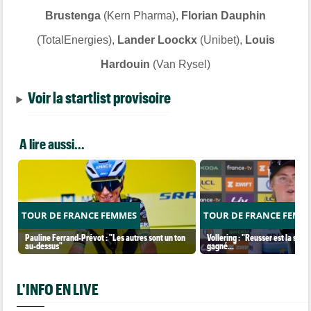
Brustenga
(Kern Pharma),
Florian Dauphin
(TotalEnergies),
Lander Loockx
(Unibet),
Louis
Hardouin
(Van Rysel)
Voir la startlist provisoire
A lire aussi...
TOUR DE FRANCE FEMMES
TOUR DE FRANCE FEMM
Pauline Ferrand-Prévot : "Les autres sont un ton
Vollering : "Reusser est la seul
au-dessus"
gagné..."
L'INFO EN LIVE