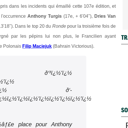
ris dans les incidents qui émaillé cette 107e édition, et
n l'occurrence
Anthony Turgis
(17e, + 6'04"),
Dries Van
13'18"). Dans le top 20 du
Ronde
pour la troisième fois de
TR
gné par les pépins lui non plus, le Francilien ayant
le Polonais
Filip Maciejuk
(Bahrain Victorious).
½ ð‘³ï¿½'ï¿½
¿½'ï¿½
ï¿½ï¿½'ï¿½ ð‘­
ï¿½ï¿½'ï¿½ï¿½'ï¿½ï¿½'ï¿½ï¿½'ï¿½
SO
½âƒ£e place pour Anthony