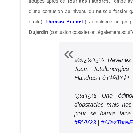
troupes après ce
Tour des Flandres
. Tombé a
d'une contusion au niveau du muscle fessier 
droite),
Thomas Bonnet
(t
raumatisme au poign
Dujardin
(c
ontusion costale) ont également souffe
â®ï¿½'ï¿½ Revenez
Team TotalEnergies
Flandres ! ðŸ‡§ðŸ‡ª
ï¿½'ï¿½ Une éditio
d’obstacles mais nos
pour se battre face
#RVV23
|
#AllezTotal