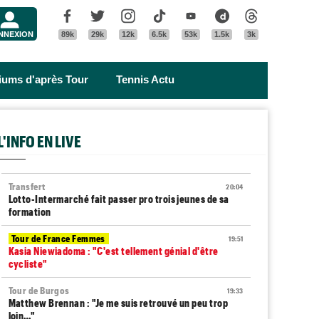
Menu
Facebook
Twitter
Instagram
Tik Tok
Youtube
Dailymotion
Threads
NNEXION
89k
29k
12k
6.5k
53k
1.5k
3k
riums d'après Tour
Tennis Actu
L'INFO EN LIVE
Transfert
20:04
Lotto-Intermarché fait passer pro trois jeunes de sa
formation
Tour de France Femmes
19:51
Kasia Niewiadoma : "C'est tellement génial d'être
cycliste"
Tour de Burgos
19:33
Matthew Brennan : "Je me suis retrouvé un peu trop
loin…"