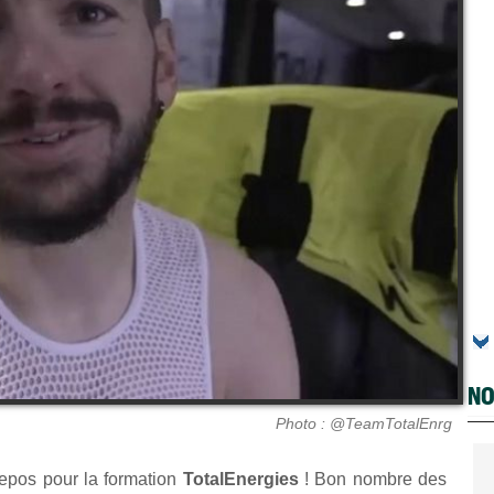
NO
Photo : @TeamTotalEnrg
repos pour la formation
TotalEnergies
! Bon nombre des