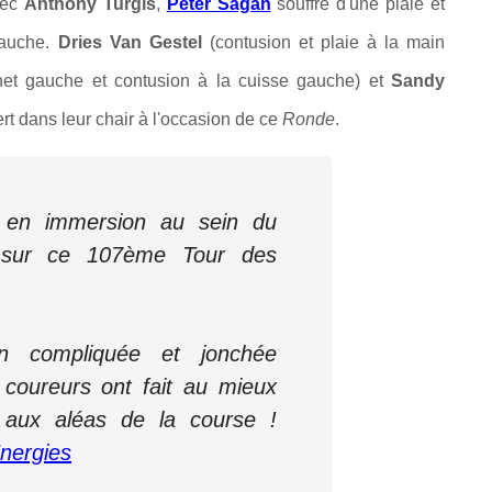
vec
Anthony Turgis
,
Peter Sagan
souffre d'une plaie et
gauche.
Dries Van Gestel
(c
ontusion et plaie à la main
et gauche et contusion à la cuisse gauche) et
Sandy
rt dans leur chair à l'occasion de ce
Ronde
.
 en immersion au sein du
 sur ce 107ème Tour des
n compliquée et jonchée
 coureurs ont fait au mieux
 aux aléas de la course !
Energies