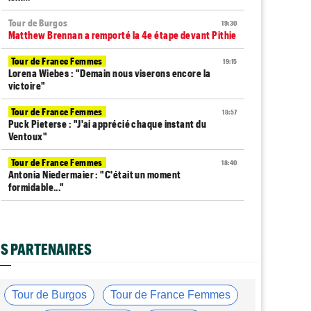
Tour de Burgos
19:30
Matthew Brennan a remporté la 4e étape devant Pithie
Tour de France Femmes
19:15
Lorena Wiebes : "Demain nous viserons encore la
victoire"
Tour de France Femmes
18:57
Puck Pieterse : "J'ai apprécié chaque instant du
Ventoux"
Tour de France Femmes
18:40
Antonia Niedermaier : "C'était un moment
formidable..."
Route
17:58
Romain Bardet à l'hôpital après une chute dans la
descente du Mont Ventoux
S PARTENAIRES
Tour de Pologne
17:56
Jan Christen : "J'ai dû me retenir pour ne pas attaquer
trop tôt"
Tour de Burgos
Tour de France Femmes