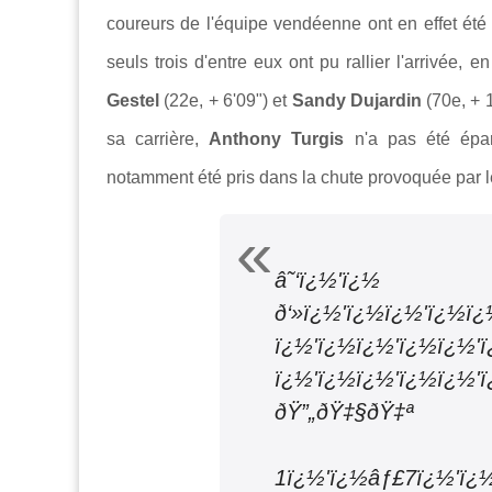
coureurs de l'équipe vendéenne ont en effet été p
seuls trois d'entre eux ont pu rallier l'arrivée, e
Gestel
(22e, + 6'09") et
Sandy Dujardin
(70e, + 
sa carrière,
Anthony Turgis
n'a pas été épar
notamment été pris dans la chute provoquée par 
â˜‘ï¿½'ï¿
ð‘»ï¿½'ï¿½ï¿½'ï¿½ï
ï¿½'ï¿½ï¿½'
ï¿½'ï¿½ï¿½'ï¿½ï¿½'
ðŸ”„ðŸ‡§ðŸ‡ª
1ï¿½'ï¿½âƒ£7ï¿½'ï¿