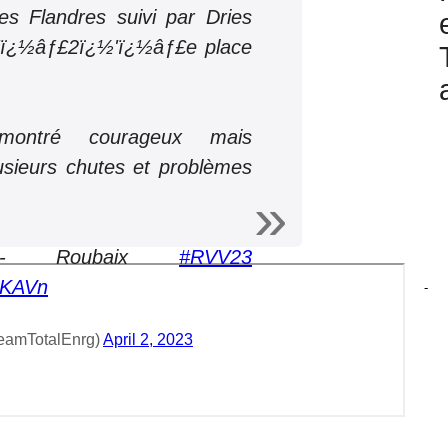
es Flandres suivi par Dries
½'ï¿½âƒ£2ï¿½'ï¿½âƒ£e place
ontré courageux mais
sieurs chutes et problèmes
 - Roubaix
#RVV23
PGKAVn
-
eamTotalEnrg)
April 2, 2023