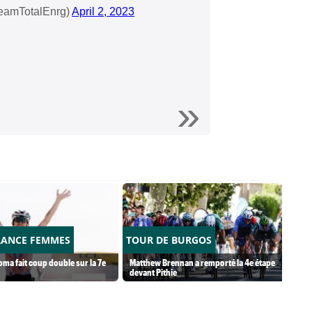
eamTotalEnrg)
April 2, 2023
RANCE FEMMES
TOUR DE BURGOS
ma fait coup double sur la 7e
Matthew Brennan a remporté la 4e étape
devant Pithie