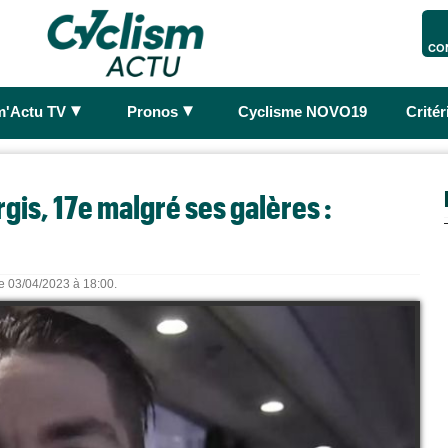
CO
►
►
m'Actu TV
Pronos
Cyclisme NOVO19
Crité
gis, 17e malgré ses galères :
le 03/04/2023 à 18:00.