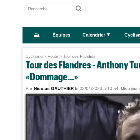
Recherche
Ok
⛰
►
Équipes
Calendrier
Cyclis
Cyclisme
>
Route
>
Tour des Flandres
Tour des Flandres - Anthony Tur
«Dommage...»
Par
Nicolas GAUTHIER
le 03/04/2023 à 10:54.
Mis à jour 