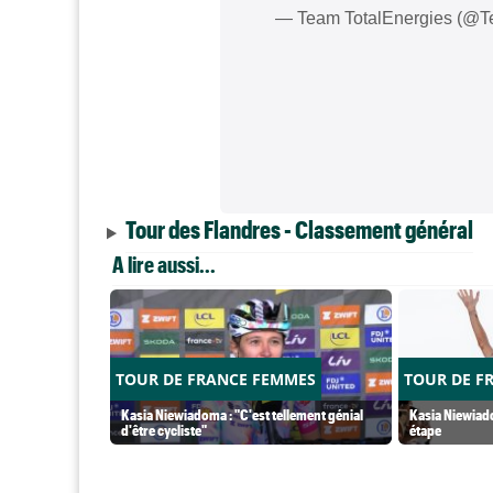
— Team TotalEnergies (@T
Tour des Flandres - Classement général
A lire aussi...
TOUR DE FRANCE FEMMES
TOUR DE F
Kasia Niewiadoma : "C'est tellement génial
Kasia Niewiado
d'être cycliste"
étape