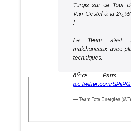
Turgis sur ce Tour d
Van Gestel à la 2ï¿
!
Le Team s’est m
malchanceux avec plu
techniques.
ðŸ”œ Paris
pic.twitter.com/SPii
— Team TotalEnergies (@T